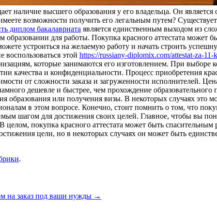
дает наличие высшего образования у его владельца. Он являетс
не имеете возможности получить его легальным путем? Существует
ть диплом бакалавриата
является единственным выходом из слож
м образовании для работы. Покупка красного аттестата может б
ожете устроиться на желаемую работу и начать строить успешну
не воспользоваться этой
https://russiany-diplomix.com/attestat-za-11-k
анизациям, которые занимаются его изготовлением. При выборе 
тии качества и конфиденциальности. Процесс приобретения крас
исимости от сложности заказа и загруженности исполнителей. Цен
т намного дешевле и быстрее, чем прохождение образовательного
ния образования или получения визы. В некоторых случаях это 
оналам в этом вопросе. Конечно, стоит помнить о том, что поку
имым шагом для достижения своих целей. Главное, чтобы вы пон
В целом, покупка красного аттестата может быть спасительным р
достижения цели, но в некоторых случаях он может быть единс
убрики
.
м на заказ под ваши нужды
→