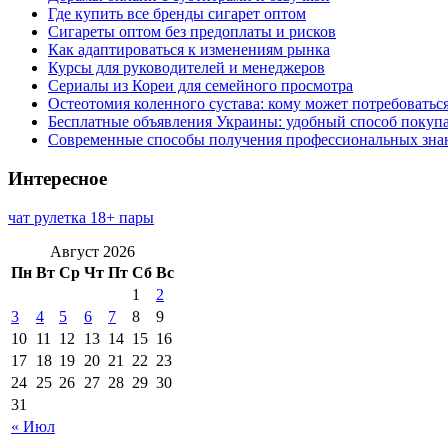
Где купить все бренды сигарет оптом
Сигареты оптом без предоплаты и рисков
Как адаптироваться к изменениям рынка
Курсы для руководителей и менеджеров
Сериалы из Кореи для семейного просмотра
Остеотомия коленного сустава: кому может потребоватьс
Бесплатные объявления Украины: удобный способ покупа
Современные способы получения профессиональных зна
Интересное
чат рулетка 18+ пары
Август 2026
Пн
Вт
Ср
Чт
Пт
Сб
Вс
1
2
3
4
5
6
7
8
9
10
11
12
13
14
15
16
17
18
19
20
21
22
23
24
25
26
27
28
29
30
31
« Июл