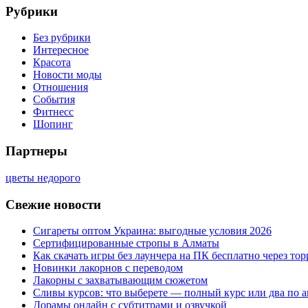
Рубрики
Без рубрики
Интересное
Красота
Новости моды
Отношения
События
Фитнесс
Шопинг
Партнеры
цветы недорого
Свежие новости
Сигареты оптом Украина: выгодные условия 2026
Сертифицированные стропы в Алматы
Как скачать игры без лаунчера на ПК бесплатно через тор
Новинки лакорнов с переводом
Лакорны с захватывающим сюжетом
Сливы курсов: что выберете — полный курс или два по 
Дорамы онлайн с субтитрами и озвучкой