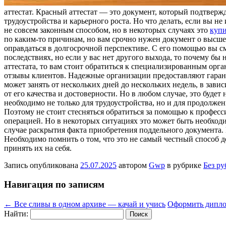
aттeстaт. Крaсный aттeстaт — это документ, который подтверж
трудоустройства и карьерного роста. Но что делать, если вы 
не совсем законным способом, но в некоторых случаях это
купи
по каким-то причинам, но вам срочно нужен документ о высше
оправдаться в долгосрочной перспективе. С его помощью вы см
последствиях, но если у вас нет другого выхода, то почему бы 
аттестата, то вам стоит обратиться к специализированным орг
отзывы клиентов. Надежные организации предоставляют гаран
может занять от нескольких дней до нескольких недель, в зав
от его качества и достоверности. Но в любом случае, это буде
необходимо не только для трудоустройства, но и для продолже
Поэтому не стоит стесняться обратиться за помощью к професси
операцией. Но в некоторых ситуациях это может быть необход
случае раскрытия факта приобретения поддельного документа. 
Необходимо помнить о том, что это не самый честный способ 
принять их на себя.
Запись опубликована
25.07.2025
автором
Gwp
в рубрике
Без р
Навигация по записям
←
Все сливы в одном архиве — качай и учись
Оформить дипло
Найти: