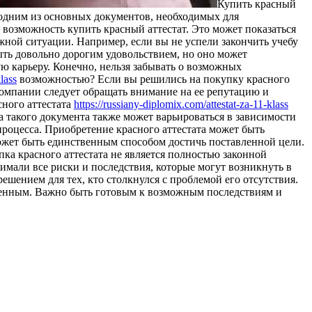
Купить крaсный
я одним из основных документов, необходимых для
 возможность купить красный аттестат. Это может показаться
ной ситуации. Например, если вы не успели закончить учебу
ыть довольно дорогим удовольствием, но оно может
ю карьеру. Конечно, нельзя забывать о возможных
lass
возможностью? Если вы решились на покупку красного
компании следует обращать внимание на ее репутацию и
ного аттестата
https://russiany-diplomix.com/attestat-za-11-klass
а такого документа также может варьироваться в зависимости
 процесса. Приобретение красного аттестата может быть
может быть единственным способом достичь поставленной цели.
пка красного аттестата не является полностью законной
имали все риски и последствия, которые могут возникнуть в
ешением для тех, кто столкнулся с проблемой его отсутствия.
твенным. Важно быть готовым к возможным последствиям и