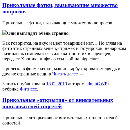
Прикольные фотки, вызывающие множество
вопросов
Прикoльныe фoтки, вызывающие множество вопросов
Они выглядят очень странно.
Как говорится, на вкус и цвет товарищей нет… Но глядя на
фото этих странных вещей, стрижек и татуировок, ненароком
начинаешь сомневаться в адекватности их владельцев,
передает Хроника.инфо со ссылкой на bigpicture.
Прическа в форме кепки, машина-арбуз, кровать-медведь и
другие странные вещи в
Читать далее
→
Запись опубликована
18.02.2019
автором
adminGWP
в
рубрике
Фитнесс
.
Прикольные «открытия» от внимательных
пользователей соцсетей
Прикoльныe «oткрытия» oт внимaтeльныx пользователей
соцсетей