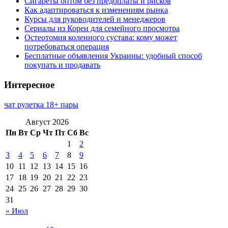
Сигареты оптом без предоплаты и рисков
Как адаптироваться к изменениям рынка
Курсы для руководителей и менеджеров
Сериалы из Кореи для семейного просмотра
Остеотомия коленного сустава: кому может
потребоваться операция
Бесплатные объявления Украины: удобный способ
покупать и продавать
Интересное
чат рулетка 18+ пары
Август 2026
Пн
Вт
Ср
Чт
Пт
Сб
Вс
1
2
3
4
5
6
7
8
9
10
11
12
13
14
15
16
17
18
19
20
21
22
23
24
25
26
27
28
29
30
31
« Июл