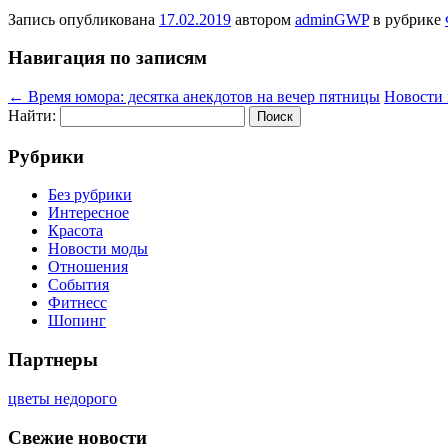
Запись опубликована
17.02.2019
автором
adminGWP
в рубрике
Навигация по записям
←
Время юмора: десятка анекдотов на вечер пятницы
Новости 
Найти:
Рубрики
Без рубрики
Интересное
Красота
Новости моды
Отношения
События
Фитнесс
Шопинг
Партнеры
цветы недорого
Свежие новости