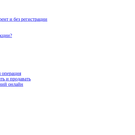
рент и без регистрации
акции?
я операция
ть и продавать
ний онлайн