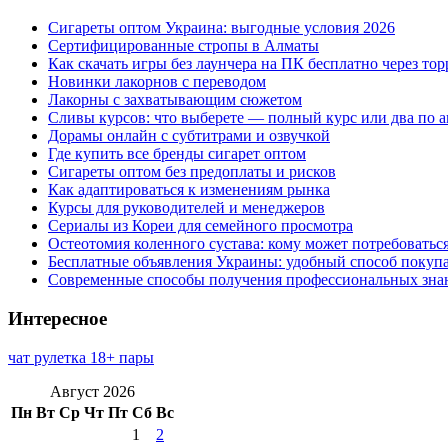
Сигареты оптом Украина: выгодные условия 2026
Сертифицированные стропы в Алматы
Как скачать игры без лаунчера на ПК бесплатно через тор
Новинки лакорнов с переводом
Лакорны с захватывающим сюжетом
Сливы курсов: что выберете — полный курс или два по 
Дорамы онлайн с субтитрами и озвучкой
Где купить все бренды сигарет оптом
Сигареты оптом без предоплаты и рисков
Как адаптироваться к изменениям рынка
Курсы для руководителей и менеджеров
Сериалы из Кореи для семейного просмотра
Остеотомия коленного сустава: кому может потребоватьс
Бесплатные объявления Украины: удобный способ покупа
Современные способы получения профессиональных зна
Интересное
чат рулетка 18+ пары
Август 2026
Пн
Вт
Ср
Чт
Пт
Сб
Вс
1
2