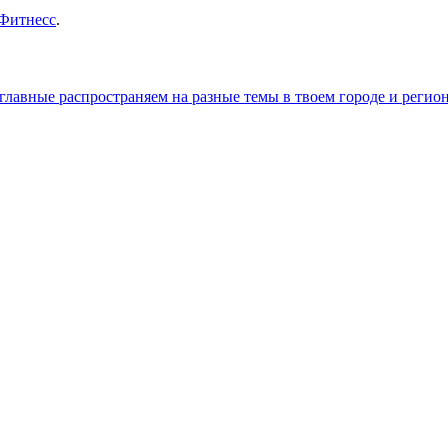
Фитнесс
.
главные распространяем на разные темы в твоем городе и регио