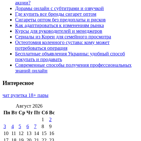
акции?
Дорамы онлайн с субтитрами и озвучкой
Где купить все бренды сигарет оптом
Сигареты оптом без предоплаты и рисков
Как адаптироваться к изменениям рынка
Курсы для руководителей и менеджеров
Сериалы из Кореи для семейного просмотра
Остеотомия коленного сустава: кому может
потребоваться операция
Бесплатные объявления Украины: удобный способ
покупать и продавать
Современные способы получения профессиональных
знаний онлайн
Интересное
чат рулетка 18+ пары
Август 2026
Пн
Вт
Ср
Чт
Пт
Сб
Вс
1
2
3
4
5
6
7
8
9
10
11
12
13
14
15
16
17
18
19
20
21
22
23