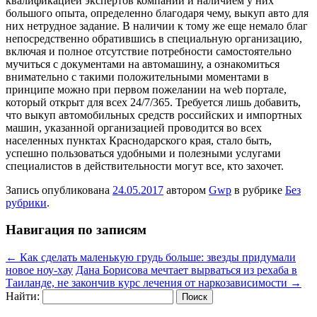
квалификацией экспертов компании и наличием у них
большого опыта, определенно благодаря чему, выкуп авто для
них нетрудное задание. В наличии к тому же еще немало благ
непосредственно обратившись в специальную организацию,
включая и полное отсутствие потребности самостоятельно
мучиться с документами на автомашину, а ознакомиться
внимательно с такими положительными моментами в
принципе можно при первом пожелании на web портале,
который открыт для всех 24/7/365. Требуется лишь добавить,
что выкуп автомобильных средств российских и импортных
машин, указанной организацией проводится во всех
населенных пунктах Краснодарского края, стало быть,
успешно пользоваться удобными и полезными услугами
специалистов в действительности могут все, кто захочет.
Запись опубликована
24.05.2017
автором
Gwp
в рубрике
Без
рубрики
.
Навигация по записям
←
Как сделать маленькую грудь больше: звезды придумали
новое ноу-хау
Дана Борисова мечтает вырваться из рехаба в
Таиланде, не закончив курс лечения от наркозависимости
→
Найти: