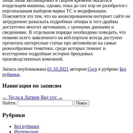
лишь лишь запланировал в скором времени оказаться
владельцем машины, однако, пока до сих пор не разобрался с
персональным выбором марки ТС и модификации.
Поясняется это тем, что на анонсированном интернет сайте не
затруднение разыскать подробные обзоры и тест-драйвы
достаточно многих автомашин, с ценными данными и
сведениями. В отдельном порядке необходимо поведать, что
помимо всего заявленного на веб-портале всегда доступно
прочитать интересные статьи про автомобили на самые
разнообразные тематики, среди которых тюнинг и
всесторонне подробные истории брендовых
производственных компаний.
Запись опубликована
01.10.2021
автором
Gwp
в рубрике
Без
рубрики
.
Навигация по записям
←
Тесла в Латвии
Buy cvv
→
Найти:
Рубрики
Без рубрики
Интересное