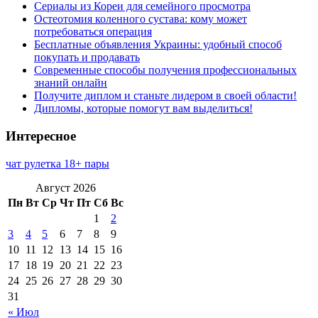
Сериалы из Кореи для семейного просмотра
Остеотомия коленного сустава: кому может
потребоваться операция
Бесплатные объявления Украины: удобный способ
покупать и продавать
Современные способы получения профессиональных
знаний онлайн
Получите диплом и станьте лидером в своей области!
Дипломы, которые помогут вам выделиться!
Интересное
чат рулетка 18+ пары
Август 2026
Пн
Вт
Ср
Чт
Пт
Сб
Вс
1
2
3
4
5
6
7
8
9
10
11
12
13
14
15
16
17
18
19
20
21
22
23
24
25
26
27
28
29
30
31
« Июл