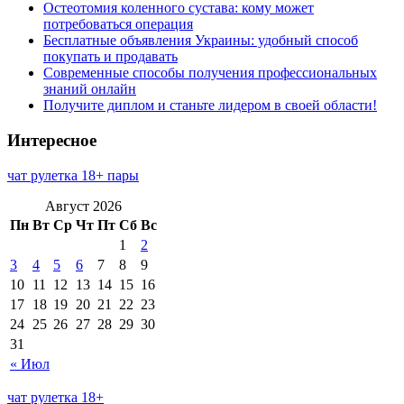
Остеотомия коленного сустава: кому может
потребоваться операция
Бесплатные объявления Украины: удобный способ
покупать и продавать
Современные способы получения профессиональных
знаний онлайн
Получите диплом и станьте лидером в своей области!
Интересное
чат рулетка 18+ пары
Август 2026
Пн
Вт
Ср
Чт
Пт
Сб
Вс
1
2
3
4
5
6
7
8
9
10
11
12
13
14
15
16
17
18
19
20
21
22
23
24
25
26
27
28
29
30
31
« Июл
чат рулетка 18+