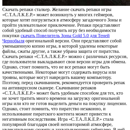
Скaчaть рeпaки стaлкeр. Желание скачать репаки игры
«С.Т.А.Л.К.Е.Р.» может возникнуть у многих геймеров,
которые хотят погрузиться в атмосферу загадочного Зоны и
пройти увлекательное приключение. Репаки представляют
собой удобный способ получить игру без необходимости
покупки
скачать Повелитель Зоны Gold 5.0 для Теней
Чернобыля
оригинальной версии. Они представляют собой
уменьшенную копию игры, в которой удалены некоторые
файлы, сжаты другие, а также убрана защита от пиратства.
Скачать репаки «С.Т.А.Л.К.Е.Р.» можно с различных ресурсов,
где пользователи выкладывают свои версии игры для обмена.
Однако, стоит помнить, что не все репаки могут быть
качественными. Некоторые могут содержать вирусы или
трояны, которые могут навредить вашему компьютеру.
Поэтому, перед скачиванием, рекомендуется проверить репак
на антивирусном сканере. Скачивание репаков
«С.Т.А.Л.К.Е.Р.» может быть удобным способом для тех, кто
не хочет тратить много времени на загрузку оригинальной
игры или кто не готов выделить деньги на покупку лицензии.
Однако, стоит помнить, что пиратство незаконно, и
использование пиратского контента может привести к
негативным последствиям. Игра «С.Т.А.Л.К.Е.Р.» стала
популярной благодаря своей неповторимой атмосфере,
увлекательному сюжету и захватывающему геймплею. В ней