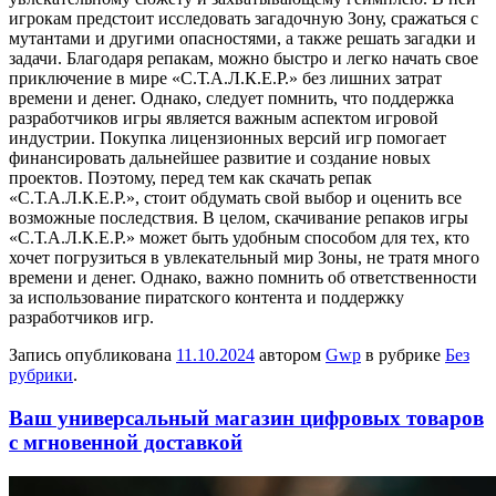
игрокам предстоит исследовать загадочную Зону, сражаться с
мутантами и другими опасностями, а также решать загадки и
задачи. Благодаря репакам, можно быстро и легко начать свое
приключение в мире «С.Т.А.Л.К.Е.Р.» без лишних затрат
времени и денег. Однако, следует помнить, что поддержка
разработчиков игры является важным аспектом игровой
индустрии. Покупка лицензионных версий игр помогает
финансировать дальнейшее развитие и создание новых
проектов. Поэтому, перед тем как скачать репак
«С.Т.А.Л.К.Е.Р.», стоит обдумать свой выбор и оценить все
возможные последствия. В целом, скачивание репаков игры
«С.Т.А.Л.К.Е.Р.» может быть удобным способом для тех, кто
хочет погрузиться в увлекательный мир Зоны, не тратя много
времени и денег. Однако, важно помнить об ответственности
за использование пиратского контента и поддержку
разработчиков игр.
Запись опубликована
11.10.2024
автором
Gwp
в рубрике
Без
рубрики
.
Ваш универсальный магазин цифровых товаров
с мгновенной доставкой