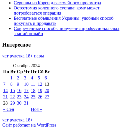
Сериалы из Кореи для семейного просмотра
Остеотомия коленного сустава: кому может
потребоваться операция
Бесплатные объявления Украины: удобный способ
покупать и продавать
Современные способы получения профессиональных
знаний онлайн
Интересное
чат рулетка 18+ пары
Октябрь 2024
Пн
Вт
Ср
Чт
Пт
Сб
Вс
1
2
3
4
5
6
7
8
9
10
11
12
13
14
15
16
17
18
19
20
21
22
23
24
25
26
27
28
29
30
31
« Сен
Ноя »
чат рулетка 18+
Сайт работает на WordPress