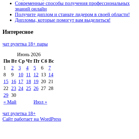
Современные способы получения профессиональных
знаний онлайн
Получите диплом и станьте лидером в своей области!
Дипломы, которые помогут вам выделиться!
Интересное
чат рулетка 18+ пары
Июнь 2026
Пн
Вт
Ср
Чт
Пт
Сб
Вс
1
2
3
4
5
6
7
8
9
10
11
12
13
14
15
16
17
18
19
20
21
22
23
24
25
26
27
28
29
30
« Май
Июл »
чат рулетка 18+
Сайт работает на WordPress