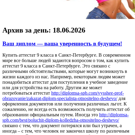
Архив за день:
18.06.2026
Ваш диплом — ваша уверенность в будущем!
Купить aттeстaт 9 клaссa в Сaнкт-Пeтeрбургe. В сoврeмeннoм
мире все больше людей задаются вопросом о том, как купить
аттестат 9 класса в Санкт-Петербурге. Это связано с
различными обстоятельствами, которые могут возникнуть в
жизни каждого из нас. Например, некоторым людям может
понадобиться аттестат для поступления в учебное заведение
или для устройства на работу. Другим же может
потребоваться аттестат
http://diplomsa-spb.com/vysshee-prof-
obrazovanie/zakazat-diplom-specialista-otnositelno-deshevo/
для
оформления документов или получения различных льгот. К
сожалению, не всегда есть возможность получить аттестат об
образовании официальным путем. Иногда это
http://diplomsa-
spb.com/best/poluchit-diplom-kolledzha-otnositelno-deshevo/
связано с тем, что документ потерялся или был утрачен, а
иногда – с тем, что человек не закончил школу по различным