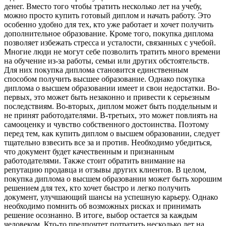
денег. Вместо того чтобы тратить несколько лет на учебу,
можно просто купить готовый диплом и начать работу. Это
особенно удобно для тех, кто уже работает и хочет получить
дополнительное образование. Кроме того, покупка диплома
позволяет избежать стресса и усталости, связанных с учебой.
Многие люди не могут себе позволить тратить много времени
на обучение из-за работы, семьи или других обстоятельств.
Для них покупка диплома становится единственным
способом получить высшее образование. Однако покупка
диплома о высшем образовании имеет и свои недостатки. Во-
первых, это может быть незаконно и привести к серьезным
последствиям. Во-вторых, диплом может быть поддельным и
не принят работодателями. В-третьих, это может повлиять на
самооценку и чувство собственного достоинства. Поэтому
перед тем, как купить диплом о высшем образовании, следует
тщательно взвесить все за и против. Необходимо убедиться,
что документ будет качественным и признанным
работодателями. Также стоит обратить внимание на
репутацию продавца и отзывы других клиентов. В целом,
покупка диплома о высшем образовании может быть хорошим
решением для тех, кто хочет быстро и легко получить
документ, улучшающий шансы на успешную карьеру. Однако
необходимо помнить об возможных рисках и принимать
решение осознанно. В итоге, выбор остается за каждым
человеком. Кто-то предпочтет потратить несколько лет на