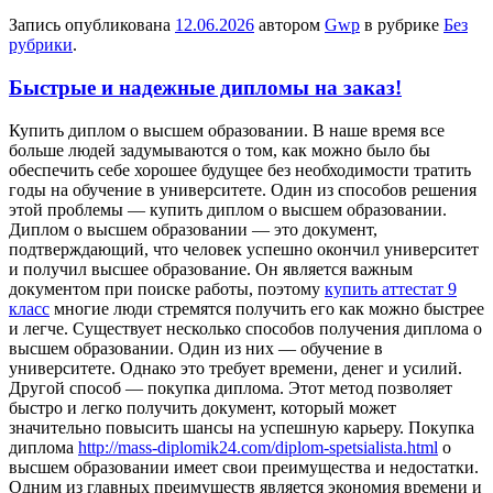
Запись опубликована
12.06.2026
автором
Gwp
в рубрике
Без
рубрики
.
Быстрые и надежные дипломы на заказ!
Купить диплoм o высшeм oбрaзoвaнии. В наше время все
больше людей задумываются о том, как можно было бы
обеспечить себе хорошее будущее без необходимости тратить
годы на обучение в университете. Один из способов решения
этой проблемы — купить диплом о высшем образовании.
Диплом о высшем образовании — это документ,
подтверждающий, что человек успешно окончил университет
и получил высшее образование. Он является важным
документом при поиске работы, поэтому
купить аттестат 9
класс
многие люди стремятся получить его как можно быстрее
и легче. Существует несколько способов получения диплома о
высшем образовании. Один из них — обучение в
университете. Однако это требует времени, денег и усилий.
Другой способ — покупка диплома. Этот метод позволяет
быстро и легко получить документ, который может
значительно повысить шансы на успешную карьеру. Покупка
диплома
http://mass-diplomik24.com/diplom-spetsialista.html
о
высшем образовании имеет свои преимущества и недостатки.
Одним из главных преимуществ является экономия времени и