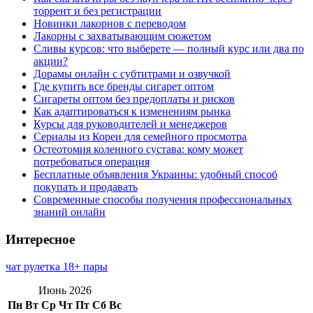
торрент и без регистрации
Новинки лакорнов с переводом
Лакорны с захватывающим сюжетом
Сливы курсов: что выберете — полный курс или два по
акции?
Дорамы онлайн с субтитрами и озвучкой
Где купить все бренды сигарет оптом
Сигареты оптом без предоплаты и рисков
Как адаптироваться к изменениям рынка
Курсы для руководителей и менеджеров
Сериалы из Кореи для семейного просмотра
Остеотомия коленного сустава: кому может
потребоваться операция
Бесплатные объявления Украины: удобный способ
покупать и продавать
Современные способы получения профессиональных
знаний онлайн
Интересное
чат рулетка 18+ пары
Июнь 2026
Пн
Вт
Ср
Чт
Пт
Сб
Вс