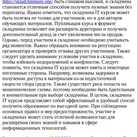
https://skladchinmore.one/
быть слишком высокой, и складчина
становится отличным способом получить нужные знания без
переплаты. Важно отметить, что складчина IT курсов может
быть полезна не только для участников, но и для авторов
обучающих материалов. Публикация курса в формате
складчины позволяет им расширить аудиторию и получить
дополнительный доход за счет увеличения числа продаж.
Однако, перед участием в складчине необходимо учитывать
ряд моментов. Важно обращать внимание на репутацию
организатора и проверять отзывы других участников. Также
следует уделять внимание условиям участия в складчине,
чтобы избежать недоразумений и конфликтов. Следует
помнить, что складчина IT курсов может иметь и некоторые
негативные стороны. Например, возможны задержки в
получении доступа к материалам из-за недостаточной
скорости сбора средств. Также существует риск попасть на
мошеннические схемы, поэтому необходимо быть бдительным
и внимательным при выборе складчины. В целом, складчина
IT курсов представляет собой эффективный и удобный способ
получить образование по выгодной цене. При соблюдении
основных правил и мер предосторожности, участие в
складчинах может стать отличной возможностью для
расширения своих знаний и навыков в сфере
информационных технологий.