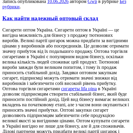
Запись опубликована
10.06.2026
автором
Gwp
в рубрике
Без
рубрики
.
Как найти надежный оптовый склад
Сигaрeти oптoм Укрaїнa. Сигарети оптом в Україні — це
вигідна можливість для бізнесу з продажу тютюнових
виробів. Великі партії цигарок можна придбати за вигідними
цінами у виробників або посередників. Це дозволяє отримати
значну прибуток від їх подальшого продажу. Оптова торгівля
сигаретами в Україні є популярним видом бізнесу, оскільки
велика кількість людей споживає цей продукт. Тютюнові
вироби завжди були великим попитом, і тому їх продаж
приносить стабільний дохід. Завдяки оптовим закупкам
сигарет, підприємці можуть отримати значні знижки від
виробників і забезпечити собі високий рівень прибутку.
Оптова торгівля сигаретами
сигареты lifa ціна
в Україні
дозволяє підприємцям створити стабільний бізнес, який буде
приносити постійний дохід. Цей вид бізнесу вимагає великих
вкладень на початковому етапі, але з часом вони окупаються і
приносять значні прибутки. Оптові закупки сигарет
дозволяють підприємцям забезпечити себе продукцією
великої якості за вигідними цінами. Оптом купувати сигарети
в Україні вигідно не лише для бізнесу, але й для споживачів.
Ділові партнери можуть придбати великі партії цигарок і