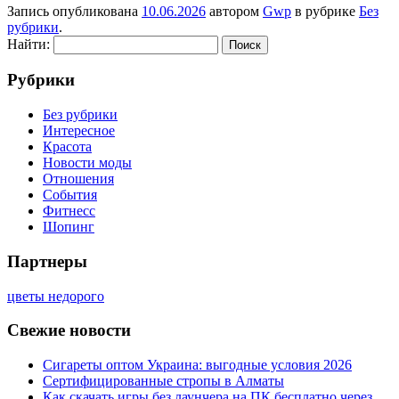
Запись опубликована
10.06.2026
автором
Gwp
в рубрике
Без
рубрики
.
Найти:
Рубрики
Без рубрики
Интересное
Красота
Новости моды
Отношения
События
Фитнесс
Шопинг
Партнеры
цветы недорого
Свежие новости
Сигареты оптом Украина: выгодные условия 2026
Сертифицированные стропы в Алматы
Как скачать игры без лаунчера на ПК бесплатно через