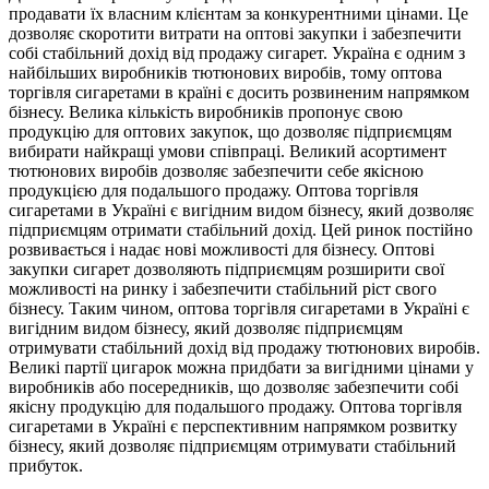
продавати їх власним клієнтам за конкурентними цінами. Це
дозволяє скоротити витрати на оптові закупки і забезпечити
собі стабільний дохід від продажу сигарет. Україна є одним з
найбільших виробників тютюнових виробів, тому оптова
торгівля сигаретами в країні є досить розвиненим напрямком
бізнесу. Велика кількість виробників пропонує свою
продукцію для оптових закупок, що дозволяє підприємцям
вибирати найкращі умови співпраці. Великий асортимент
тютюнових виробів дозволяє забезпечити себе якісною
продукцією для подальшого продажу. Оптова торгівля
сигаретами в Україні є вигідним видом бізнесу, який дозволяє
підприємцям отримати стабільний дохід. Цей ринок постійно
розвивається і надає нові можливості для бізнесу. Оптові
закупки сигарет дозволяють підприємцям розширити свої
можливості на ринку і забезпечити стабільний ріст свого
бізнесу. Таким чином, оптова торгівля сигаретами в Україні є
вигідним видом бізнесу, який дозволяє підприємцям
отримувати стабільний дохід від продажу тютюнових виробів.
Великі партії цигарок можна придбати за вигідними цінами у
виробників або посередників, що дозволяє забезпечити собі
якісну продукцію для подальшого продажу. Оптова торгівля
сигаретами в Україні є перспективним напрямком розвитку
бізнесу, який дозволяє підприємцям отримувати стабільний
прибуток.