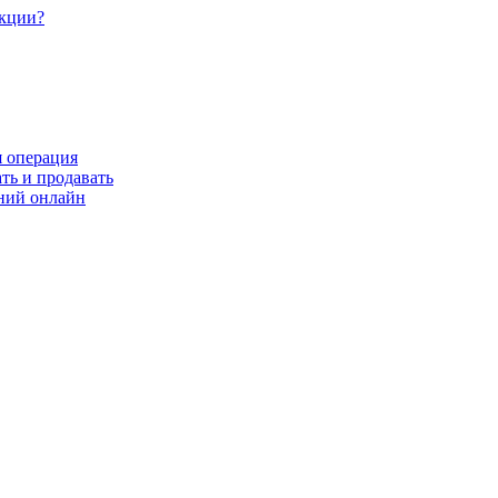
акции?
я операция
ть и продавать
ний онлайн