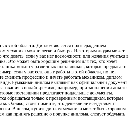
ть в этой области. Диплом является подтверждением
плом механика можно легко и быстро. Некоторым людям может
о что делать, если у вас нет возможности или желания учиться в
ка. Это может быть хорошим решением для тех, кто хочет
ханика можно у различных поставщиков, которые предлагают
ер, если у вас есть опыт работы в этой области, но нет
те сменить профессию и начать работать механиком, диплом
м виде. Бумажный диплом выглядит как официальный документ
разования в онлайн-режиме, например, при заполнении анкеты
Некоторые поставщики предлагают поддельные документы,
тся обращаться только к проверенным поставщикам, которые
за. Однако, стоит помнить, что дешевле не всегда значит
умента. В целом, купить диплом механика может быть хорошим
тем как принять решение о покупке диплома, следует обдумать