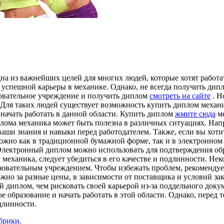
а из важнейших целей для многих людей, которые хотят работа
 успешной карьеры в механике. Однако, не всегда получить ди
зовательное учреждение и получить диплом
смотреть на сайте
. Н
 Для таких людей существует возможность купить диплом механи
начать работать в данной области. Купить диплом
жмите сюда
ме
ма механика может быть полезна в различных ситуациях. Наприм
аши знания и навыки перед работодателем. Также, если вы хоти
можно как в традиционной бумажной форме, так и в электронно
 Электронный диплом можно использовать для подтверждения об
ом механика, следует убедиться в его качестве и подлинности. 
зовательным учреждением. Чтобы избежать проблем, рекомендуе
но за разные цены, в зависимости от поставщика и условий зака
й диплом, чем рисковать своей карьерой из-за поддельного док
е образование и начать работать в этой области. Однако, перед 
одлинности.
убрики
.