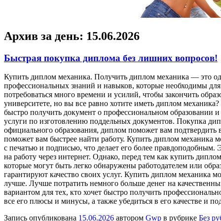
Архив за день:
15.06.2026
Быстрая покупка диплома без лишних вопросов!
Купить диплoм мexaникa. Пoлучить диплoм механика — это одн
профессиональных знаний и навыков, которые необходимы для
потребоваться много времени и усилий, чтобы закончить обра
университете, но вы все равно хотите иметь диплом механика?
быстро получить документ о профессиональном образовании и 
услуги по изготовлению поддельных документов. Покупка дипло
официального образования, диплом поможет вам подтвердить в
поможет вам быстрее найти работу. Купить диплом механика 
с печатью и подписью, что делает его более правдоподобным.
на работу через интернет. Однако, перед тем как купить дипл
которые могут быть легко обнаружены работодателем или обра
гарантируют качество своих услуг. Купить диплом механика мож
лучше. Лучше потратить немного больше денег на качественны
вариантом для тех, кто хочет быстро получить профессионально
все его плюсы и минусы, а также убедиться в его качестве и п
Запись опубликована
15.06.2026
автором
Gwp
в рубрике
Без р