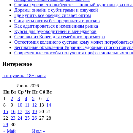
Сливы курсов: что выберете — полный курс или два по 
Дорамы онлайн с субтитрами и озвучкой
Где купить все бренды сигарет оптом
Сигареты оптом без предоплаты и рисков
Как адаптироваться к изменениям рынка
Курсы для руководителей и менеджеров
Сериалы из Кореи для семейного просмотра
Остеотомия коленного сустава: кому может потребоватьс
Бесплатные объявления Украины: удобный способ покупа
Современные способы получения профессиональных зна
Интересное
чат рулетка 18+ пары
Июнь 2026
Пн
Вт
Ср
Чт
Пт
Сб
Вс
1
2
3
4
5
6
7
8
9
10
11
12
13
14
15
16
17
18
19
20
21
22
23
24
25
26
27
28
29
30
« Май
Июл »