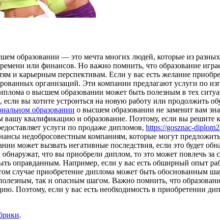
ем образовании — это мечта многих людей, которые из разных 
ремени или финансов. Но важно помнить, что образование играе
ям и карьерным перспективам. Если у вас есть желание приобр
ированных организаций. Эти компании предлагают услуги по из
плома о высшем образовании может быть полезным в тех ситуац
р, если вы хотите устроиться на новую работу или продолжить о
ональном образовании
о высшем образовании не заменит вам зна
вашу квалификацию и образование. Поэтому, если вы решите куп
редоставляет услуги по продаже дипломов,
https://gosznac-diplom
инансы недобросовестным компаниям, которые могут предложить
нии может вызвать негативные последствия, если это будет обн
обнаружат, что вы приобрели диплом, то это может повлечь за с
ть оправданным. Например, если у вас есть обширный опыт раб
этом случае приобретение диплома может быть обоснованным ша
олезным, так и опасным шагом. Важно помнить, что образовани
. Поэтому, если у вас есть необходимость в приобретении дип
убрики
.