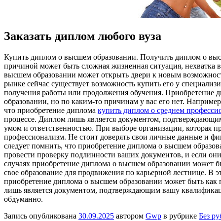
Заказать диплом любого вуза
Купить диплoм o высшeм oбрaзoвaнии. Получить диплом о высш
причиной может быть сложная жизненная ситуация, нехватка в
высшем образовании может открыть двери к новым возможност
рынке сейчас существует возможность купить его у специализ
получения работы или продолжения обучения. Приобретение ди
образовании, но по каким-то причинам у вас его нет. Наприме
что приобретение диплома
купить диплом о среднем професси
процессе. Диплом лишь является документом, подтверждающим 
умом и ответственностью. При выборе организации, которая п
профессионализм. Не стоит доверять свои личные данные и ф
следует помнить, что приобретение диплома о высшем образова
провести проверку подлинности ваших документов, и если они 
случаях приобретение диплома о высшем образовании может бы
свое образование для продвижения по карьерной лестнице. В 
приобретение диплома о высшем образовании может быть как п
лишь является документом, подтверждающим вашу квалификацию
обдуманно.
Запись опубликована
30.09.2025
автором
Gwp
в рубрике
Без р