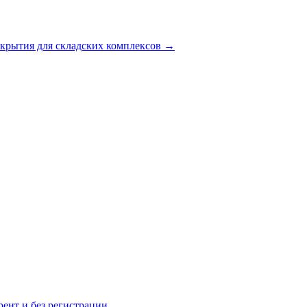
рытия для складских комплексов
→
рент и без регистрации