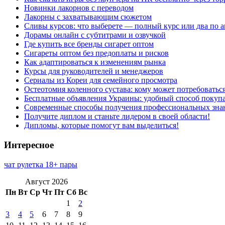
Новинки лакорнов с переводом
Лакорны с захватывающим сюжетом
Сливы курсов: что выберете — полный курс или два по 
Дорамы онлайн с субтитрами и озвучкой
Где купить все бренды сигарет оптом
Сигареты оптом без предоплаты и рисков
Как адаптироваться к изменениям рынка
Курсы для руководителей и менеджеров
Сериалы из Кореи для семейного просмотра
Остеотомия коленного сустава: кому может потребоватьс
Бесплатные объявления Украины: удобный способ покупа
Современные способы получения профессиональных зна
Получите диплом и станьте лидером в своей области!
Дипломы, которые помогут вам выделиться!
Интересное
чат рулетка 18+ пары
Август 2026
Пн
Вт
Ср
Чт
Пт
Сб
Вс
1
2
3
4
5
6
7
8
9