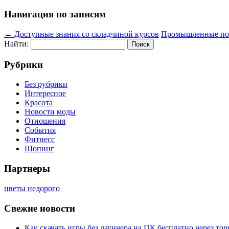
Навигация по записям
←
Доступные знания со складчиной курсов
Промышленные пок
Найти:
Рубрики
Без рубрики
Интересное
Красота
Новости моды
Отношения
События
Фитнесс
Шопинг
Партнеры
цветы недорого
Свежие новости
Как скачать игры без лаунчера на ПК бесплатно через тор