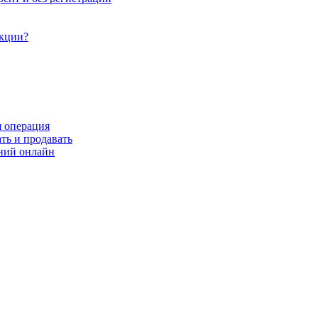
акции?
я операция
ть и продавать
ний онлайн