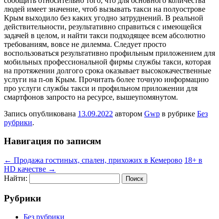
сообщить относительно того, что для основного количества
людей имеет значение, чтоб вызывать такси на полуострове
Крым выходило без каких угодно затруднений. В реальной
действительности, результативно справиться с имеющейся
задачей в целом, и найти такси подходящее всем абсолютно
требованиям, вовсе не дилемма. Следует просто
воспользоваться результативно профильным приложением для
мобильных профессиональной фирмы службы такси, которая
на протяжении долгого срока оказывает высококачественные
услуги на п-ов Крым. Прочитать более точную информацию
про услуги службы такси и профильном приложении для
смартфонов запросто на ресурсе, вышеупомянутом.
Запись опубликована
13.09.2022
автором
Gwp
в рубрике
Без
рубрики
.
Навигация по записям
←
Продажа гостиных, спален, прихожих в Кемерово
18+ в
HD качестве
→
Найти:
Рубрики
Без рубрики