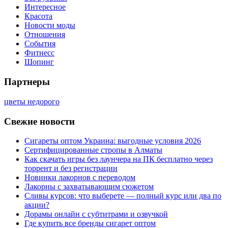
Интересное
Красота
Новости моды
Отношения
События
Фитнесс
Шопинг
Партнеры
цветы недорого
Свежие новости
Сигареты оптом Украина: выгодные условия 2026
Сертифицированные стропы в Алматы
Как скачать игры без лаунчера на ПК бесплатно через
торрент и без регистрации
Новинки лакорнов с переводом
Лакорны с захватывающим сюжетом
Сливы курсов: что выберете — полный курс или два по
акции?
Дорамы онлайн с субтитрами и озвучкой
Где купить все бренды сигарет оптом