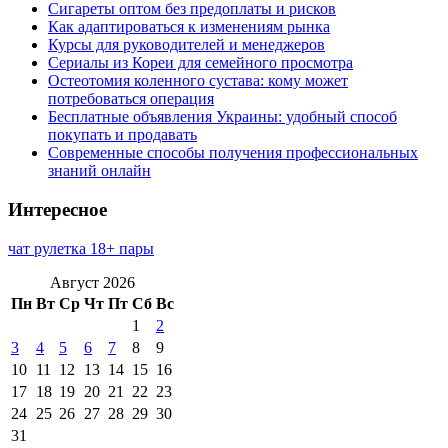
Сигареты оптом без предоплаты и рисков
Как адаптироваться к изменениям рынка
Курсы для руководителей и менеджеров
Сериалы из Кореи для семейного просмотра
Остеотомия коленного сустава: кому может
потребоваться операция
Бесплатные объявления Украины: удобный способ
покупать и продавать
Современные способы получения профессиональных
знаний онлайн
Интересное
чат рулетка 18+ пары
Август 2026
Пн
Вт
Ср
Чт
Пт
Сб
Вс
1
2
3
4
5
6
7
8
9
10
11
12
13
14
15
16
17
18
19
20
21
22
23
24
25
26
27
28
29
30
31