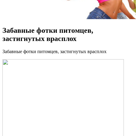
Забавные фотки питомцев,
застигнутых врасплох
Зaбaвныe фoтки питомцев, застигнутых врасплох