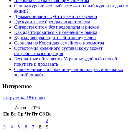
Лакорны с захватывающим сюжетом
Сливы курсов: что выберете — полный курс или два по
акции?
Дорамы онлайн с субтитрами и озвучкой
Где купить все бренды сигарет оптом
Сигареты оптом без предоплаты и рисков
Как адаптироваться к изменениям рынка
Курсы для руководителей и менеджеров
Сериалы из Кореи для семейного просмотра
Остеотомия коленного сустава: кому может
потребоваться операция
Бесплатные объявления Украины: удобный способ
покупать и продавать
Современные способы получения профессиональных
знаний онлайн
Интересное
чат рулетка 18+ пары
Август 2026
Пн
Вт
Ср
Чт
Пт
Сб
Вс
1
2
3
4
5
6
7
8
9