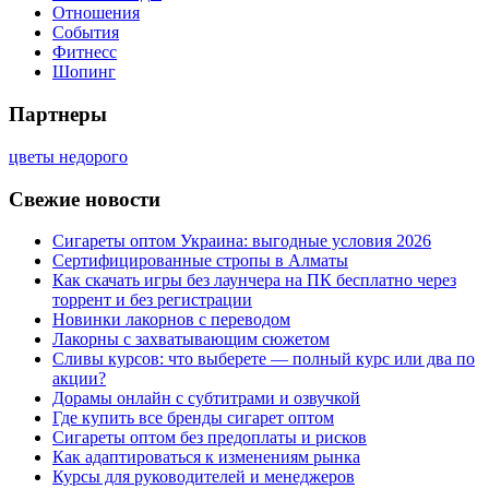
Отношения
События
Фитнесс
Шопинг
Партнеры
цветы недорого
Свежие новости
Сигареты оптом Украина: выгодные условия 2026
Сертифицированные стропы в Алматы
Как скачать игры без лаунчера на ПК бесплатно через
торрент и без регистрации
Новинки лакорнов с переводом
Лакорны с захватывающим сюжетом
Сливы курсов: что выберете — полный курс или два по
акции?
Дорамы онлайн с субтитрами и озвучкой
Где купить все бренды сигарет оптом
Сигареты оптом без предоплаты и рисков
Как адаптироваться к изменениям рынка
Курсы для руководителей и менеджеров