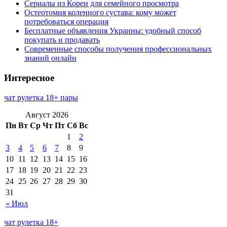
Сериалы из Кореи для семейного просмотра
Остеотомия коленного сустава: кому может
потребоваться операция
Бесплатные объявления Украины: удобный способ
покупать и продавать
Современные способы получения профессиональных
знаний онлайн
Интересное
чат рулетка 18+ пары
Август 2026
Пн
Вт
Ср
Чт
Пт
Сб
Вс
1
2
3
4
5
6
7
8
9
10
11
12
13
14
15
16
17
18
19
20
21
22
23
24
25
26
27
28
29
30
31
« Июл
чат рулетка 18+