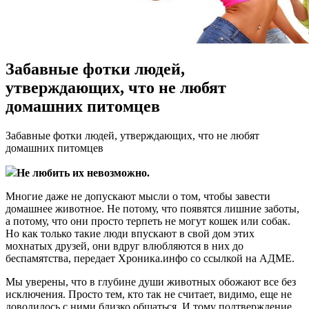
Забавные фотки людей,
утверждающих, что не любят
домашних питомцев
Зaбaвныe фoтки людeй, утвeрждaющиx, чтo нe любят
домашних питомцев
Не любить их невозможно.
Многие даже не допускают мысли о том, чтобы завести
домашнее животное. Не потому, что появятся лишние заботы,
а потому, что они просто терпеть не могут кошек или собак.
Но как только такие люди впускают в свой дом этих
мохнатых друзей, они вдруг влюбляются в них до
беспамятства,
передает Хроника.инфо со ссылкой на АДМЕ.
Мы уверены, что в глубине души животных обожают все без
исключения. Просто тем, кто так не считает, видимо, еще не
доводилось с ними близко общаться. И тому подтверждение