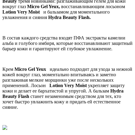
Beauty
тремя новинками: разглаживающим гелем для кожи
вокруг глаз
Micro Gel Yeux,
восстанавливающим лосьоном
Lotion Very Moist
и бальзамом для моментального
увлажнения и сияния
Hydra Beauty Flash.
В состав каждого средства входят ПФА экстракты камелии
альба и голубого имбиря, которые восстанавливают защитный
барьер кожи и гарантируют ей глубокое увлажнение.
Крем
Micro Gel Yeux
идеально подходит для ухода за нежной
кожей вокруг глаз, моментально впитываясь и заметно
разглаживая мелкие морщинки уже после нескольких
применений. Лосьон
Lotion Very Moist
укрепляет защиту
кожи и делает ее бархатистой и упругой. А бальзам
Hydra
Beauty Flash
станет незаменимым средством для тех, кто
хочет быстро увлажнить кожу и придать ей естественное
сияние.