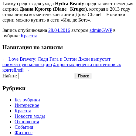
Гамму средств для ухода
Hydra Beauty
представляет немецкая
актриса
Диана Крюгер
(Diane Kruger)
, которая в 2013 году
стала лицом косметической линии Дома Chanel. Новинки
серии можно купить в сети «Иль де Ботэ».
Запись опубликована
28.04.2016
автором
adminGWP
в
рубрике
Красота
.
Навигация по записям
←
Love Bravery: Леди Гага и Элтон Джон выпустят
совместную коллекцию
4 простых рецепта протеиновых
коктейлей
→
Найти:
Рубрики
Без рубрики
Интересное
Красота
Новости моды
Отношения
События
Фитнесс