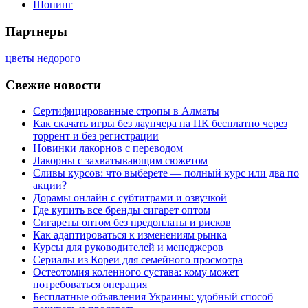
Шопинг
Партнеры
цветы недорого
Свежие новости
Сертифицированные стропы в Алматы
Как скачать игры без лаунчера на ПК бесплатно через
торрент и без регистрации
Новинки лакорнов с переводом
Лакорны с захватывающим сюжетом
Сливы курсов: что выберете — полный курс или два по
акции?
Дорамы онлайн с субтитрами и озвучкой
Где купить все бренды сигарет оптом
Сигареты оптом без предоплаты и рисков
Как адаптироваться к изменениям рынка
Курсы для руководителей и менеджеров
Сериалы из Кореи для семейного просмотра
Остеотомия коленного сустава: кому может
потребоваться операция
Бесплатные объявления Украины: удобный способ