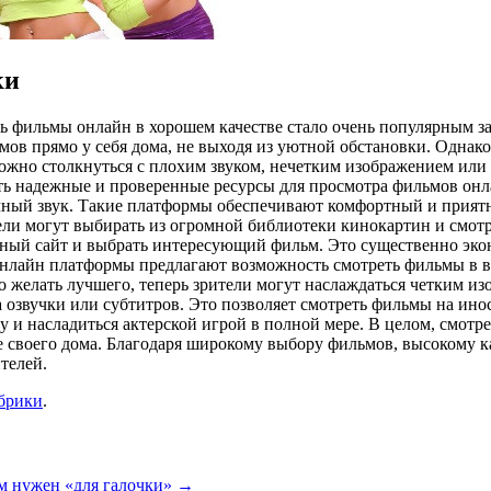
ки
ь фильмы онлайн в хорошем качестве стало очень популярным з
в прямо у себя дома, не выходя из уютной обстановки. Однако, 
можно столкнуться с плохим звуком, нечетким изображением ил
ть надежные и проверенные ресурсы для просмотра фильмов онл
чный звук. Такие платформы обеспечивают комфортный и приятн
ели могут выбирать из огромной библиотеки кинокартин и смотр
жный сайт и выбрать интересующий фильм. Это существенно экон
онлайн платформы предлагают возможность смотреть фильмы в в
яло желать лучшего, теперь зрители могут наслаждаться четким
 озвучки или субтитров. Это позволяет смотреть фильмы на ино
и насладиться актерской игрой в полной мере. В целом, смотре
своего дома. Благодаря широкому выбору фильмов, высокому кач
телей.
убрики
.
м нужен «для галочки»
→