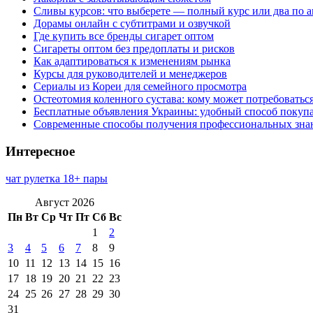
Сливы курсов: что выберете — полный курс или два по 
Дорамы онлайн с субтитрами и озвучкой
Где купить все бренды сигарет оптом
Сигареты оптом без предоплаты и рисков
Как адаптироваться к изменениям рынка
Курсы для руководителей и менеджеров
Сериалы из Кореи для семейного просмотра
Остеотомия коленного сустава: кому может потребоватьс
Бесплатные объявления Украины: удобный способ покупа
Современные способы получения профессиональных зна
Интересное
чат рулетка 18+ пары
Август 2026
Пн
Вт
Ср
Чт
Пт
Сб
Вс
1
2
3
4
5
6
7
8
9
10
11
12
13
14
15
16
17
18
19
20
21
22
23
24
25
26
27
28
29
30
31