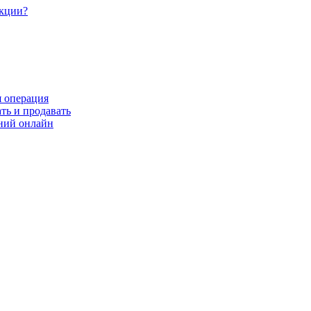
акции?
я операция
ть и продавать
ний онлайн