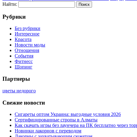
Найти:
Рубрики
Без рубрики
Интересное
Красота
Новости моды
Отношения
События
Фитнесс
Шопинг
Партнеры
цветы недорого
Свежие новости
Сигареты оптом Украина: выгодные условия 2026
Сертифицированные стропы в Алматы
Как скачать игры без лаунчера на ПК бесплатно через тор
Новинки лакорнов с переводом
Лакорны с захватывающим сюжетом