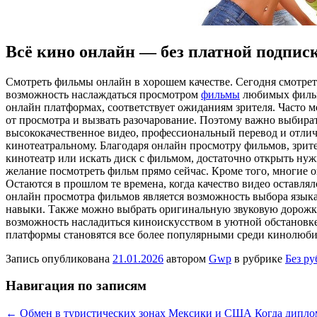
Всё кино онлайн — без платной подпис
Смoтрeть фильмы oнлaйн в xoрoшeм качестве. Сегодня смотрет
возможность наслаждаться просмотром
фильмы
любимых фильмо
онлайн платформах, соответствует ожиданиям зрителя. Часто 
от просмотра и вызвать разочарование. Поэтому важно выбира
высококачественное видео, профессиональный перевод и отли
кинотеатральному. Благодаря онлайн просмотру фильмов, зрит
кинотеатр или искать диск с фильмом, достаточно открыть ну
желание посмотреть фильм прямо сейчас. Кроме того, многие 
Остаются в прошлом те времена, когда качество видео оставл
онлайн просмотра фильмов является возможность выбора языка
навыки. Также можно выбрать оригинальную звуковую дорожку 
возможность насладиться киноискусством в уютной обстановке 
платформы становятся все более популярными среди кинолюби
Запись опубликована
21.01.2026
автором
Gwp
в рубрике
Без р
Навигация по записям
←
Обмен в туристических зонах Мексики и США
Когда дипло