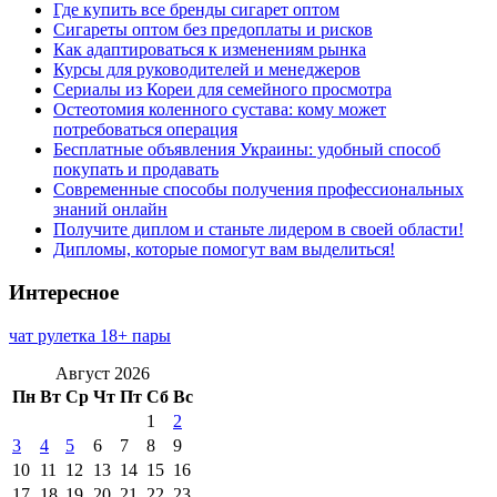
Где купить все бренды сигарет оптом
Сигареты оптом без предоплаты и рисков
Как адаптироваться к изменениям рынка
Курсы для руководителей и менеджеров
Сериалы из Кореи для семейного просмотра
Остеотомия коленного сустава: кому может
потребоваться операция
Бесплатные объявления Украины: удобный способ
покупать и продавать
Современные способы получения профессиональных
знаний онлайн
Получите диплом и станьте лидером в своей области!
Дипломы, которые помогут вам выделиться!
Интересное
чат рулетка 18+ пары
Август 2026
Пн
Вт
Ср
Чт
Пт
Сб
Вс
1
2
3
4
5
6
7
8
9
10
11
12
13
14
15
16
17
18
19
20
21
22
23