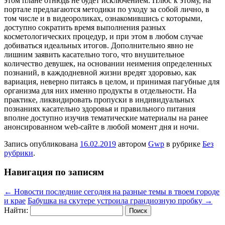
этом плане отнюдь не будет исключением. Плюс к этому, на
портале предлагаются методики по уходу за собой лично, в
том числе и в видеороликах, ознакомившись с которыми,
доступно сократить время выполнения разных
косметологических процедур, и при этом в любом случае
добиваться идеальных итогов. Дополнительно явно не
лишним заявить касательно того, что внушительное
количество девушек, на основании неимения определенных
познаний, в каждодневной жизни вредят здоровью, как
вариация, неверно питаясь в целом, и принимая пагубные для
организма для них именно продукты в отдельности. На
практике, ликвидировать пропуски в индивидуальных
познаниях касательно здоровья и правильного питания
вполне доступно изучив тематические материалы на ранее
анонсированном web-сайте в любой момент дня и ночи.
Запись опубликована
16.02.2019
автором
Gwp
в рубрике
Без
рубрики
.
Навигация по записям
←
Новости последние сегодня на разные темы в твоем городе
и крае
Бабушка на скутере устроила грандиозную пробку
→
Найти: