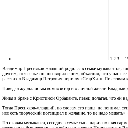
1 2 3 …1
Владимир Пресняков-младший родился в семье музыкантов, так 
другим, то я серьезно поговорил с ним, объяснил, что у нас вс
рассказал Владимир Петрович порталу «СтарХит». По словам ко
Поведал журналистам композитор и о личной жизни Владимир
Живя в браке с Кристиной Орбакайте, певец полагал, что ей на
Тогда Пресняков-младший, по словам его папы, не понимал супр
нее есть творческий потенциал и желание, то не надо мешать
По словам музыканта, сегодня в семье сына царит полная гармо
поздравила бывшего мужа с юбилеем в своем Инстаграме, у 