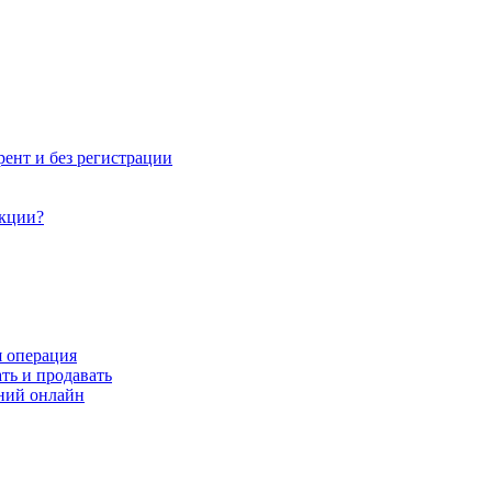
рент и без регистрации
акции?
я операция
ть и продавать
ний онлайн