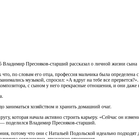
5 Владимир Пресняков-старший рассказал о личной жизни сына
что, по словам его отца, профессия мальчика была определена 
е занимались музыкой, спросил: »А вдруг на тебе все прервется?».
мпозитора, с сыном у него прекрасные отношения, и они даже н
а.
до заниматься хозяйством и хранить домашний очаг.
угу, которая начала активно строить карьеру. «Сейчас он измени
», — поделился Владимир Пресняков-старший.
ния, потому что они с Натальей Подольской идеально подходят д
Владимира сохранились дружеские отношения.