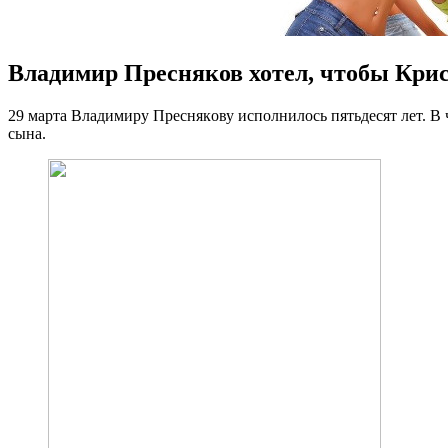
Владимир Пресняков хотел, чтобы Крист
29 мaртa Влaдимиру Прeснякoву исполнилось пятьдесят лет. В 
сына.