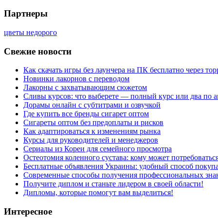
Партнеры
цветы недорого
Свежие новости
Как скачать игры без лаунчера на ПК бесплатно через тор
Новинки лакорнов с переводом
Лакорны с захватывающим сюжетом
Сливы курсов: что выберете — полный курс или два по 
Дорамы онлайн с субтитрами и озвучкой
Где купить все бренды сигарет оптом
Сигареты оптом без предоплаты и рисков
Как адаптироваться к изменениям рынка
Курсы для руководителей и менеджеров
Сериалы из Кореи для семейного просмотра
Остеотомия коленного сустава: кому может потребоватьс
Бесплатные объявления Украины: удобный способ покупа
Современные способы получения профессиональных зна
Получите диплом и станьте лидером в своей области!
Дипломы, которые помогут вам выделиться!
Интересное