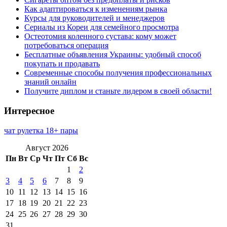
Как адаптироваться к изменениям рынка
Курсы для руководителей и менеджеров
Сериалы из Кореи для семейного просмотра
Остеотомия коленного сустава: кому может
потребоваться операция
Бесплатные объявления Украины: удобный способ
покупать и продавать
Современные способы получения профессиональных
знаний онлайн
Получите диплом и станьте лидером в своей области!
Интересное
чат рулетка 18+ пары
Август 2026
Пн
Вт
Ср
Чт
Пт
Сб
Вс
1
2
3
4
5
6
7
8
9
10
11
12
13
14
15
16
17
18
19
20
21
22
23
24
25
26
27
28
29
30
31