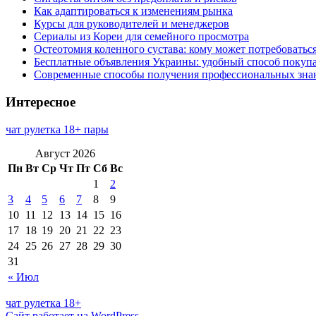
Как адаптироваться к изменениям рынка
Курсы для руководителей и менеджеров
Сериалы из Кореи для семейного просмотра
Остеотомия коленного сустава: кому может потребоватьс
Бесплатные объявления Украины: удобный способ покупа
Современные способы получения профессиональных зна
Интересное
чат рулетка 18+ пары
Август 2026
Пн
Вт
Ср
Чт
Пт
Сб
Вс
1
2
3
4
5
6
7
8
9
10
11
12
13
14
15
16
17
18
19
20
21
22
23
24
25
26
27
28
29
30
31
« Июл
чат рулетка 18+
Сайт работает на WordPress