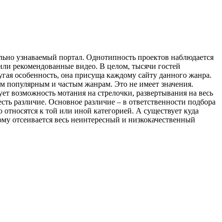
льно узнаваемый портал. Однотипность проектов наблюдается
 или рекомендованные видео. В целом, тысячи гостей
угая особенность, она присуща каждому сайту данного жанра.
ым популярным и частым жанрам. Это не имеет значения.
ет возможность мотания на стрелочки, развертывания на весь
 есть различие. Основное различие – в ответственности подбора
относятся к той или иной категорией. А существует куда
ому отсеивается весь неинтересный и низкокачественный