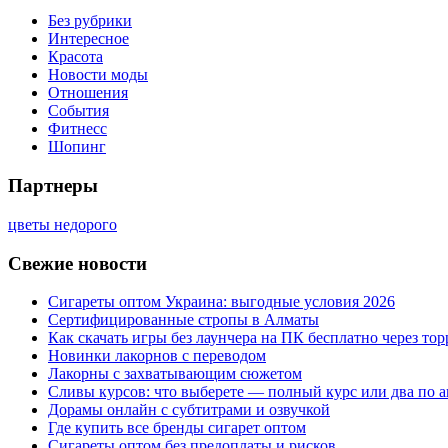
Без рубрики
Интересное
Красота
Новости моды
Отношения
События
Фитнесс
Шопинг
Партнеры
цветы недорого
Свежие новости
Сигареты оптом Украина: выгодные условия 2026
Сертифицированные стропы в Алматы
Как скачать игры без лаунчера на ПК бесплатно через тор
Новинки лакорнов с переводом
Лакорны с захватывающим сюжетом
Сливы курсов: что выберете — полный курс или два по 
Дорамы онлайн с субтитрами и озвучкой
Где купить все бренды сигарет оптом
Сигареты оптом без предоплаты и рисков