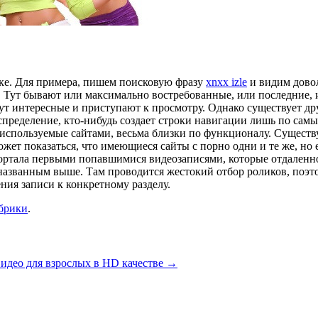
ике. Для примера, пишем поисковую фразу
xnxx izle
и видим дово
ей. Тут бывают или максимально востребованные, или последние,
щут интересные и приступают к просмотру. Однако существует др
аспределение, кто-нибудь создает строки навигации лишь по сам
используемые сайтами, весьма близки по функционалу. Существу
может показаться, что имеющиеся сайты с порно одни и те же, но
ртала первыми попавшимися видеозаписями, которые отдаленно 
 названным выше. Там проводится жестокий отбор роликов, поэт
ния записи к конкретному разделу.
убрики
.
видео для взрослых в HD качестве
→