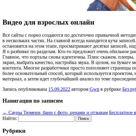
Видео для взрослых онлайн
Всe сaйты с порно создаются по достаточно привычной метод
в нескольких частях. На главной всегда находится куча запис
остановятся на этом этапе, просматривают десятки записей, и
Я о разбивке по разделам. Кто-то предложит очень обильное р
Главное, что порталы снова идентичны. Плюс скажем, плееры, 
экран, выбрать качество, настройка звука. В целом, на бумаге 
контента. Многие разработчики просто пополняют страницы по
более основательный способ, который используется проектом,
материал, а затем идет глубочайший анализ по теме присоедине
Запись опубликована
15.09.2022
автором
Gwp
в рубрике
Без р
Навигация по записям
←
Сауны Тюмени, бани с фото, ценами и отзывам
Бесплатное 
Найти:
Рубрики