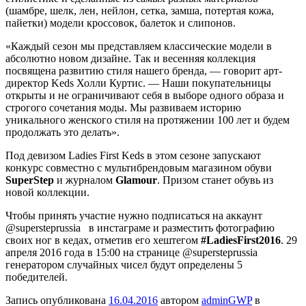
(шамбре, шелк, лен, нейлон, сетка, замша, потертая кожа,
пайетки) модели кроссовок, балеток и слипонов.
«Каждый сезон мы представляем классические модели в
абсолютно новом дизайне. Так и весенняя коллекция
посвящена развитию стиля нашего бренда, — говорит арт-
директор Keds Холли Куртис. — Наши покупательницы
открыты и не ограничивают себя в выборе одного образа и
строгого сочетания моды. Мы развиваем историю
уникального женского стиля на протяжении 100 лет и будем
продолжать это делать».
Под девизом Ladies First Keds в этом сезоне запускают
конкурс совместно с мультибрендовым магазином обуви
SuperStep
и журналом
Glamour
. Призом станет обувь из
новой коллекции.
Чтобы принять участие нужно подписаться на аккаунт
@supersteprussia в инстаграме и разместить фотографию
своих ног в кедах, отметив его хештегом
#LadiesFirst2016
. 29
апреля 2016 года в 15:00 на странице @supersteprussia
генератором случайных чисел будут определены 5
победителей.
Запись опубликована
16.04.2016
автором
adminGWP
в