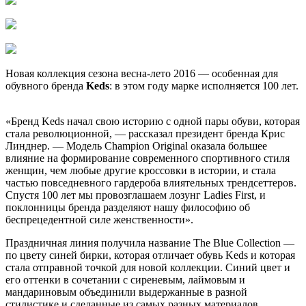
Новая коллекция сезона весна-лето 2016 — особенная для
обувного бренда
Keds
: в этом году марке исполняется 100 лет.
«Бренд Keds начал свою историю с одной пары обуви, которая
стала революционной, — рассказал президент бренда Крис
Линднер. — Модель Champion Original оказала большее
влияние на формирование современного спортивного стиля
женщин, чем любые другие кроссовки в истории, и стала
частью повседневного гардероба влиятельных трендсеттеров.
Спустя 100 лет мы провозглашаем лозунг Ladies First, и
поклонницы бренда разделяют нашу философию об
беспрецедентной силе женственности».
Праздничная линия получила название The Blue Collection —
по цвету синей бирки, которая отличает обувь Keds и которая
стала отправной точкой для новой коллекции. Синий цвет и
его оттенки в сочетании с сиреневым, лаймовым и
мандариновым объединили выдержанные в разной
стилистике и сделанные из самых разных материалов