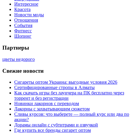
Интересное
Красота
Новости моды
Отношения
События
Фитнесс
Шопинг
Партнеры
цветы недорого
Свежие новости
Сигареты оптом Украина: выгодные условия 2026
Сертифицированные стропы в Алматы
Как скачать игры без лаунчера на ПК бесплатно через
торрент и без регистрации
Новинки лакорнов с переводом
Лакорны с захватывающим сюжетом
Сливы курсов: что выберете — полный курс или два по
акции?
Дорамы онлайн с субтитрами и озвучкой
Где купить все бренды сигарет оптом