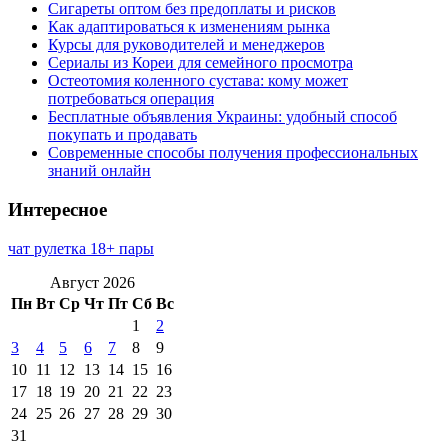
Сигареты оптом без предоплаты и рисков
Как адаптироваться к изменениям рынка
Курсы для руководителей и менеджеров
Сериалы из Кореи для семейного просмотра
Остеотомия коленного сустава: кому может
потребоваться операция
Бесплатные объявления Украины: удобный способ
покупать и продавать
Современные способы получения профессиональных
знаний онлайн
Интересное
чат рулетка 18+ пары
Август 2026
Пн
Вт
Ср
Чт
Пт
Сб
Вс
1
2
3
4
5
6
7
8
9
10
11
12
13
14
15
16
17
18
19
20
21
22
23
24
25
26
27
28
29
30
31