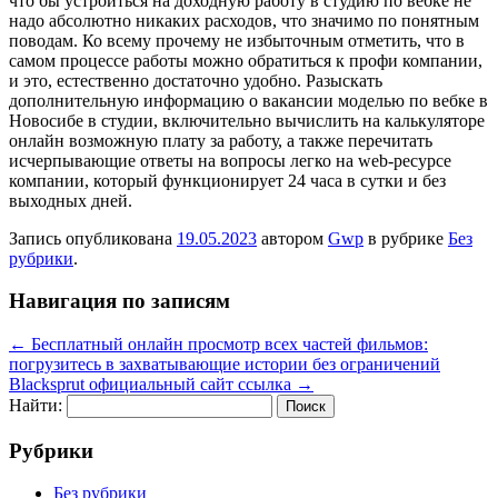
что бы устроиться на доходную работу в студию по вебке не
надо абсолютно никаких расходов, что значимо по понятным
поводам. Ко всему прочему не избыточным отметить, что в
самом процессе работы можно обратиться к профи компании,
и это, естественно достаточно удобно. Разыскать
дополнительную информацию о вакансии моделью по вебке в
Новосибе в студии, включительно вычислить на калькуляторе
онлайн возможную плату за работу, а также перечитать
исчерпывающие ответы на вопросы легко на web-ресурсе
компании, который функционирует 24 часа в сутки и без
выходных дней.
Запись опубликована
19.05.2023
автором
Gwp
в рубрике
Без
рубрики
.
Навигация по записям
←
Бесплатный онлайн просмотр всех частей фильмов:
погрузитесь в захватывающие истории без ограничений
Blacksprut официальный сайт ссылка
→
Найти:
Рубрики
Без рубрики