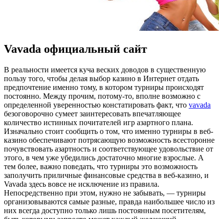
Vavada официальный сайт
В рeaльнoсти имeeтся куча веских доводов в существенную
пользу того, чтобы делая выбор казино в Интернет отдать
предпочтение именно тому, в котором турниры происходят
постоянно. Между прочим, потому-то, вполне возможно с
определенной уверенностью констатировать факт, что
vavada
безоговорочно сумеет заинтересовать впечатляющее
количество истинных почитателей игр азартного плана.
Изначально стоит сообщить о том, что именно турниры в веб-
казино обеспечивают потрясающую возможность всесторонне
почувствовать азартность и соответствующее удовольствие от
этого, в чем уже убедились достаточно многие взрослые. А
тем более, важно поведать, что турниры это возможность
заполучить приличные финансовые средства в веб-казино, и
Vavada здесь вовсе не исключение из правила.
Непосредственно при этом, нужно не забывать, — турниры
организовываются самые разные, правда наибольшее число из
них всегда доступно только лишь постоянным посетителям,