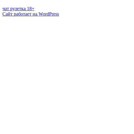
чат рулетка 18+
Сайт работает на WordPress