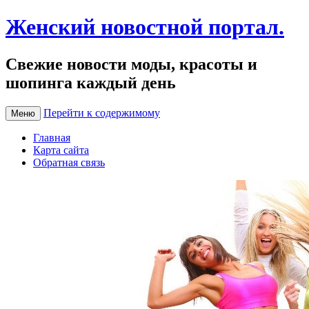
Женский новостной портал.
Свежие новости моды, красоты и
шопинга каждый день
Перейти к содержимому
Меню
Главная
Карта сайта
Обратная связь