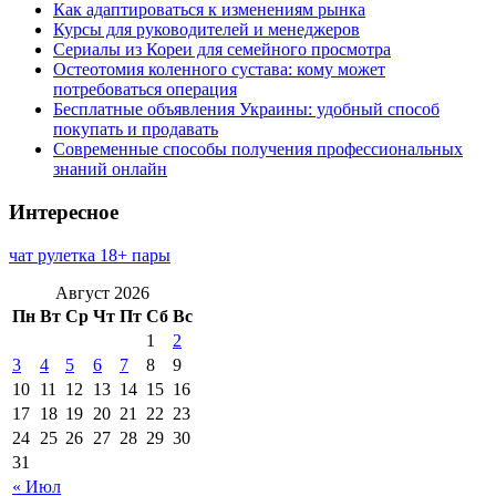
Как адаптироваться к изменениям рынка
Курсы для руководителей и менеджеров
Сериалы из Кореи для семейного просмотра
Остеотомия коленного сустава: кому может
потребоваться операция
Бесплатные объявления Украины: удобный способ
покупать и продавать
Современные способы получения профессиональных
знаний онлайн
Интересное
чат рулетка 18+ пары
Август 2026
Пн
Вт
Ср
Чт
Пт
Сб
Вс
1
2
3
4
5
6
7
8
9
10
11
12
13
14
15
16
17
18
19
20
21
22
23
24
25
26
27
28
29
30
31
« Июл