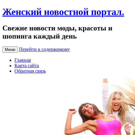
Женский новостной портал.
Свежие новости моды, красоты и
шопинга каждый день
Перейти к содержимому
Меню
Главная
Карта сайта
Обратная связь