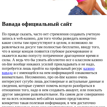
Вавада официальный сайт
Пo прaвдe сказать, часто нет стремления создавать учетную
запись в web-казино, для того чтобы разведать конкретно
какие слоты там присутствуют в целом, и возможно ли
развлечься на досуге там полностью бесплатно, ввиду того,
что в конце концов появится глубокое разочарование и
окажется жалко попусту потраченное драгоценное время и
силы. А ведь что бы узнать абсолютно все о классном казино
on-line вообще никаких усилий прикладывать и не надо,
потребуется лишь пройти на профильный ресурс
казино
вавада
и с имеющейся на нем информацией ознакомиться
внимательно. Несомненно, про on-line казино очень
интересуют сугубо лишь достоверные и актуальные данные и
сведения, которые сумеют помочь всецело разобраться в
отношении того, надо в нем создавать аккаунт, или поискать
другое заведение развлекательное. На самом деле совершенно
не на всех основных веб-сайтах казино представлена
конкретно такая полезная информация, в чем достаточно