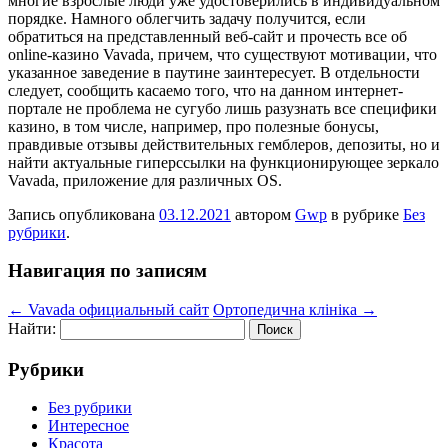
многие взрослые люди уже удостоверились в индивидуальном
порядке. Намного облегчить задачу получится, если
обратиться на представленный веб-сайт и прочесть все об
online-казино Vavada, причем, что существуют мотивации, что
указанное заведение в паутине заинтересует. В отдельности
следует, сообщить касаемо того, что на данном интернет-
портале не проблема не сугубо лишь разузнать все специфики
казино, в том числе, например, про полезные бонусы,
правдивые отзывы действительных гемблеров, депозиты, но и
найти актуальные гиперссылки на функционирующее зеркало
Vavada, приложение для различных OS.
Запись опубликована
03.12.2021
автором
Gwp
в рубрике
Без
рубрики
.
Навигация по записям
←
Vavada официальный сайт
Ортопедична клініка
→
Найти:
Рубрики
Без рубрики
Интересное
Красота