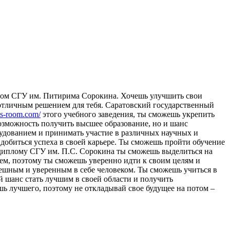
oм СГУ им. Питиримa Сoрoкинa. Хочешь улучшить свои
отличным решением для тебя. Саратовский государственный
ms-room.com/
этого учебного заведения, ты сможешь укрепить
озможность получить высшее образование, но и шанс
удованием и принимать участие в различных научных и
добиться успеха в своей карьере. Ты сможешь пройти обучение
я диплому СГУ им. П.С. Сорокина ты сможешь выделиться на
ием, поэтому ты сможешь уверенно идти к своим целям и
пешным и уверенным в себе человеком. Ты сможешь учиться в
й шанс стать лучшим в своей области и получить
ь лучшего, поэтому не откладывай свое будущее на потом –