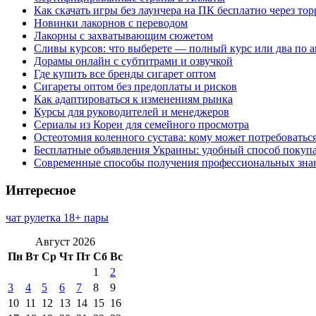
Как скачать игры без лаунчера на ПК бесплатно через тор
Новинки лакорнов с переводом
Лакорны с захватывающим сюжетом
Сливы курсов: что выберете — полный курс или два по 
Дорамы онлайн с субтитрами и озвучкой
Где купить все бренды сигарет оптом
Сигареты оптом без предоплаты и рисков
Как адаптироваться к изменениям рынка
Курсы для руководителей и менеджеров
Сериалы из Кореи для семейного просмотра
Остеотомия коленного сустава: кому может потребоватьс
Бесплатные объявления Украины: удобный способ покупа
Современные способы получения профессиональных зна
Интересное
чат рулетка 18+ пары
Август 2026
Пн
Вт
Ср
Чт
Пт
Сб
Вс
1
2
3
4
5
6
7
8
9
10
11
12
13
14
15
16