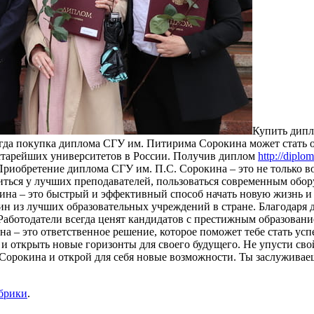
Купить дипл
огда покупка диплома СГУ им. Питирима Сорокина может стать 
 старейших университетов в России. Получив диплом
http://diplo
риобретение диплома СГУ им. П.С. Сорокина – это не только в
ться у лучших преподавателей, пользоваться современным обор
на – это быстрый и эффективный способ начать новую жизнь и 
один из лучших образовательных учреждений в стране. Благодар
 Работодатели всегда ценят кандидатов с престижным образован
а – это ответственное решение, которое поможет тебе стать ус
и открыть новые горизонты для своего будущего. Не упусти сво
орокина и открой для себя новые возможности. Ты заслуживаеш
убрики
.