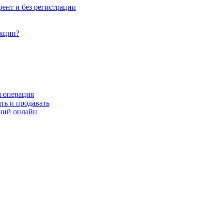
рент и без регистрации
акции?
я операция
ть и продавать
ний онлайн