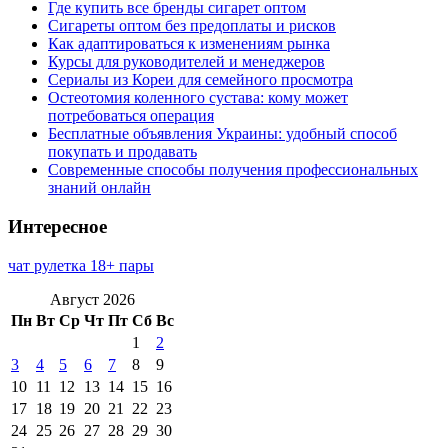
Где купить все бренды сигарет оптом
Сигареты оптом без предоплаты и рисков
Как адаптироваться к изменениям рынка
Курсы для руководителей и менеджеров
Сериалы из Кореи для семейного просмотра
Остеотомия коленного сустава: кому может
потребоваться операция
Бесплатные объявления Украины: удобный способ
покупать и продавать
Современные способы получения профессиональных
знаний онлайн
Интересное
чат рулетка 18+ пары
Август 2026
Пн
Вт
Ср
Чт
Пт
Сб
Вс
1
2
3
4
5
6
7
8
9
10
11
12
13
14
15
16
17
18
19
20
21
22
23
24
25
26
27
28
29
30