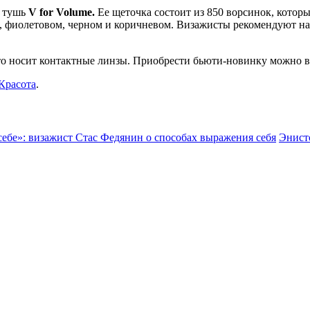
ю тушь
V for Volume.
Ее щеточка состоит из 850 ворсинок, котор
м, фиолетовом, черном и коричневом. Визажисты рекомендуют на
кто носит контактные линзы. Приобрести бьюти-новинку можно 
Красота
.
себе»: визажист Стас Федянин о способах выражения себя
Энист