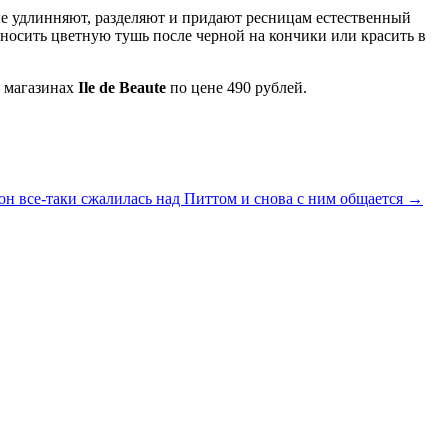
ые удлинняют, разделяют и придают ресницам естественный
носить цветную тушь после черной на кончики или красить в
в магазинах
Ile de Beaute
по цене 490 рублей.
он все-таки сжалилась над Питтом и снова с ним общается
→