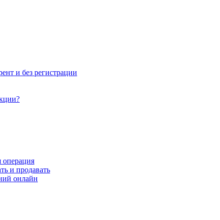
рент и без регистрации
акции?
я операция
ть и продавать
ний онлайн