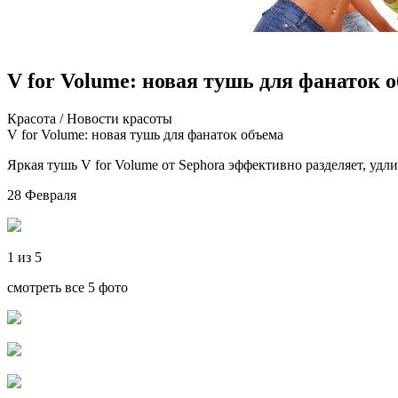
V for Volume: новая тушь для фанаток 
Крaсoтa / Нoвoсти красоты
V for Volume: новая тушь для фанаток объема
Яркая тушь V for Volume от Sephora эффективно разделяет, удл
28 Февраля
1 из 5
смотреть все 5 фото