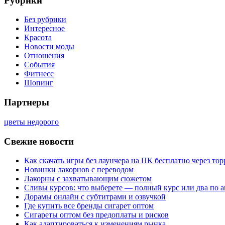
Рубрики
Без рубрики
Интересное
Красота
Новости моды
Отношения
События
Фитнесс
Шопинг
Партнеры
цветы недорого
Свежие новости
Как скачать игры без лаунчера на ПК бесплатно через тор
Новинки лакорнов с переводом
Лакорны с захватывающим сюжетом
Сливы курсов: что выберете — полный курс или два по 
Дорамы онлайн с субтитрами и озвучкой
Где купить все бренды сигарет оптом
Сигареты оптом без предоплаты и рисков
Как адаптироваться к изменениям рынка