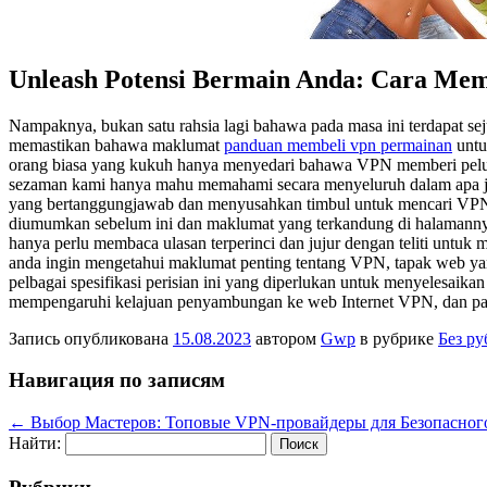
Unleash Potensi Bermain Anda: Cara Mem
Nampaknya, bukan satu rahsia lagi bahawa pada masa ini terdapat se
memastikan bahawa maklumat
panduan membeli vpn permainan
untu
orang biasa yang kukuh hanya menyedari bahawa VPN memberi peluan
sezaman kami hanya mahu memahami secara menyeluruh dalam apa jua
yang bertanggungjawab dan menyusahkan timbul untuk mencari VPN un
diumumkan sebelum ini dan maklumat yang terkandung di halamannya 
hanya perlu membaca ulasan terperinci dan jujur dengan teliti untuk
anda ingin mengetahui maklumat penting tentang VPN, tapak web yang
pelbagai spesifikasi perisian ini yang diperlukan untuk menyelesaika
mempengaruhi kelajuan penyambungan ke web Internet VPN, dan pada 
Запись опубликована
15.08.2023
автором
Gwp
в рубрике
Без р
Навигация по записям
←
Выбор Мастеров: Топовые VPN-провайдеры для Безопасног
Найти: