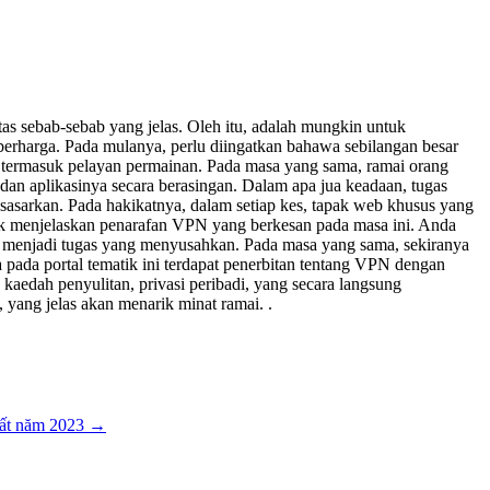
as sebab-sebab yang jelas. Oleh itu, adalah mungkin untuk
berharga. Pada mulanya, perlu diingatkan bahawa sebilangan besar
 termasuk pelayan permainan. Pada masa yang sama, ramai orang
n aplikasinya secara berasingan. Dalam apa jua keadaan, tugas
asarkan. Pada hakikatnya, dalam setiap kes, tapak web khusus yang
uk menjelaskan penarafan VPN yang berkesan pada masa ini. Anda
dak menjadi tugas yang menyusahkan. Pada masa yang sama, sekiranya
pada portal tematik ini terdapat penerbitan tentang VPN dengan
 kaedah penyulitan, privasi peribadi, yang secara langsung
yang jelas akan menarik minat ramai. .
hất năm 2023
→