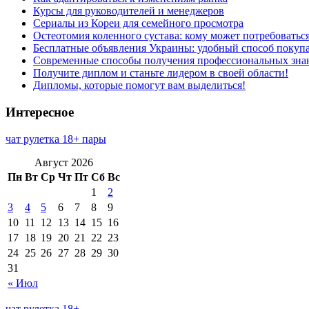
Курсы для руководителей и менеджеров
Сериалы из Кореи для семейного просмотра
Остеотомия коленного сустава: кому может потребоватьс
Бесплатные объявления Украины: удобный способ покупа
Современные способы получения профессиональных зна
Получите диплом и станьте лидером в своей области!
Дипломы, которые помогут вам выделиться!
Интересное
чат рулетка 18+ пары
Август 2026
Пн
Вт
Ср
Чт
Пт
Сб
Вс
1
2
3
4
5
6
7
8
9
10
11
12
13
14
15
16
17
18
19
20
21
22
23
24
25
26
27
28
29
30
31
« Июл
чат рулетка 18+