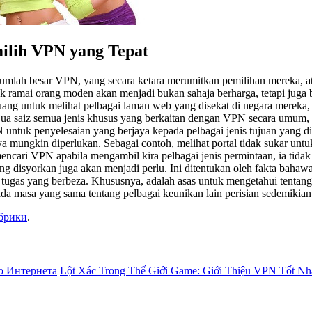
ilih VPN yang Tepat
jumlah besar VPN, yang secara ketara merumitkan pemilihan mereka, at
k ramai orang moden akan menjadi bukan sahaja berharga, tetapi juga 
g untuk melihat pelbagai laman web yang disekat di negara mereka,
 saiz semua jenis khusus yang berkaitan dengan VPN secara umum, da
tuk penyelesaian yang berjaya kepada pelbagai jenis tujuan yang dis
mungkin diperlukan. Sebagai contoh, melihat portal tidak sukar unt
 mencari VPN apabila mengambil kira pelbagai jenis permintaan, ia ti
 disyorkan juga akan menjadi perlu. Ini ditentukan oleh fakta bahawa 
n tugas yang berbeza. Khususnya, adalah asas untuk mengetahui tentang
masa yang sama tentang pelbagai keunikan lain perisian sedemikian, 
убрики
.
о Интернета
Lột Xác Trong Thế Giới Game: Giới Thiệu VPN Tốt N