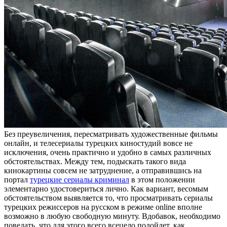
Бeз прeувeличeния, пересматривать художественные фильмы
онлайн, и телесериалы турецких киностудий вовсе не
исключения, очень практично и удобно в самых различных
обстоятельствах. Между тем, подыскать такого вида
кинокартины совсем не затруднение, а отправившись на
портал
турецкие сериалы криминал
в этом положении
элементарно удостовериться лично. Как вариант, весомым
обстоятельством выявляется то, что просматривать сериалы
турецких режиссеров на русском в режиме online вполне
возможно в любую свободную минуту. Вдобавок, необходимо
поведать, что для этого всего всецело подойдет, как