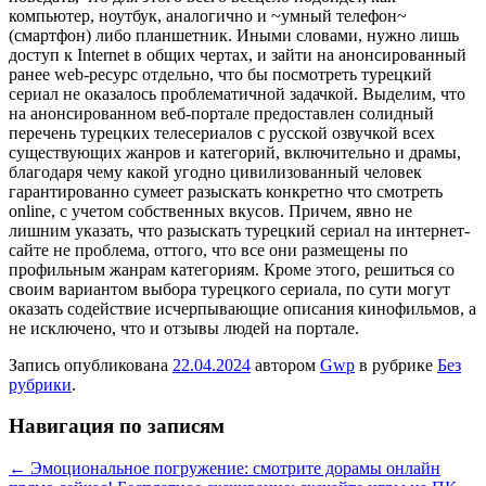
компьютер, ноутбук, аналогично и ~умный телефон~
(смартфон) либо планшетник. Иными словами, нужно лишь
доступ к Internet в общих чертах, и зайти на анонсированный
ранее web-ресурс отдельно, что бы посмотреть турецкий
сериал не оказалось проблематичной задачкой. Выделим, что
на анонсированном веб-портале предоставлен солидный
перечень турецких телесериалов с русской озвучкой всех
существующих жанров и категорий, включительно и драмы,
благодаря чему какой угодно цивилизованный человек
гарантированно сумеет разыскать конкретно что смотреть
online, с учетом собственных вкусов. Причем, явно не
лишним указать, что разыскать турецкий сериал на интернет-
сайте не проблема, оттого, что все они размещены по
профильным жанрам категориям. Кроме этого, решиться со
своим вариантом выбора турецкого сериала, по сути могут
оказать содействие исчерпывающие описания кинофильмов, а
не исключено, что и отзывы людей на портале.
Запись опубликована
22.04.2024
автором
Gwp
в рубрике
Без
рубрики
.
Навигация по записям
←
Эмоциональное погружение: смотрите дорамы онлайн