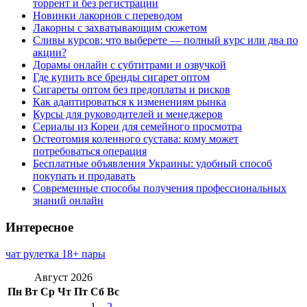
торрент и без регистрации
Новинки лакорнов с переводом
Лакорны с захватывающим сюжетом
Сливы курсов: что выберете — полный курс или два по
акции?
Дорамы онлайн с субтитрами и озвучкой
Где купить все бренды сигарет оптом
Сигареты оптом без предоплаты и рисков
Как адаптироваться к изменениям рынка
Курсы для руководителей и менеджеров
Сериалы из Кореи для семейного просмотра
Остеотомия коленного сустава: кому может
потребоваться операция
Бесплатные объявления Украины: удобный способ
покупать и продавать
Современные способы получения профессиональных
знаний онлайн
Интересное
чат рулетка 18+ пары
Август 2026
Пн
Вт
Ср
Чт
Пт
Сб
Вс
1
2