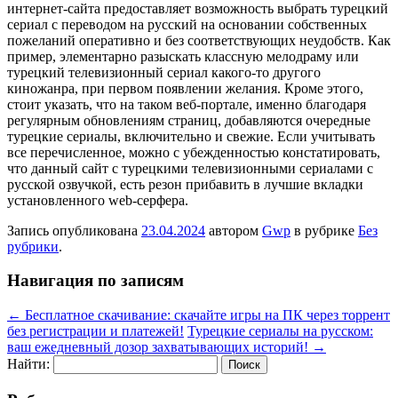
интернет-сайта предоставляет возможность выбрать турецкий
сериал с переводом на русский на основании собственных
пожеланий оперативно и без соответствующих неудобств. Как
пример, элементарно разыскать классную мелодраму или
турецкий телевизионный сериал какого-то другого
киножанра, при первом появлении желания. Кроме этого,
стоит указать, что на таком веб-портале, именно благодаря
регулярным обновлениям страниц, добавляются очередные
турецкие сериалы, включительно и свежие. Если учитывать
все перечисленное, можно с убежденностью констатировать,
что данный сайт с турецкими телевизионными сериалами с
русской озвучкой, есть резон прибавить в лучшие вкладки
установленного web-серфера.
Запись опубликована
23.04.2024
автором
Gwp
в рубрике
Без
рубрики
.
Навигация по записям
←
Бесплатное скачивание: скачайте игры на ПК через торрент
без регистрации и платежей!
Турецкие сериалы на русском:
ваш ежедневный дозор захватывающих историй!
→
Найти: