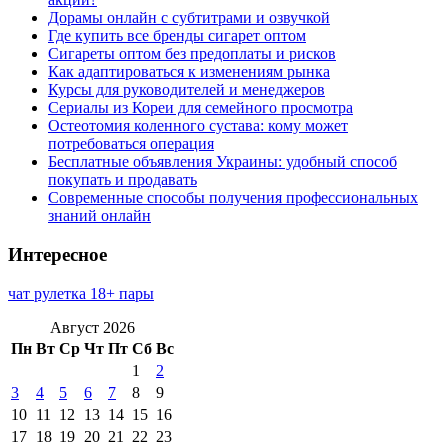
Дорамы онлайн с субтитрами и озвучкой
Где купить все бренды сигарет оптом
Сигареты оптом без предоплаты и рисков
Как адаптироваться к изменениям рынка
Курсы для руководителей и менеджеров
Сериалы из Кореи для семейного просмотра
Остеотомия коленного сустава: кому может
потребоваться операция
Бесплатные объявления Украины: удобный способ
покупать и продавать
Современные способы получения профессиональных
знаний онлайн
Интересное
чат рулетка 18+ пары
Август 2026
Пн
Вт
Ср
Чт
Пт
Сб
Вс
1
2
3
4
5
6
7
8
9
10
11
12
13
14
15
16
17
18
19
20
21
22
23