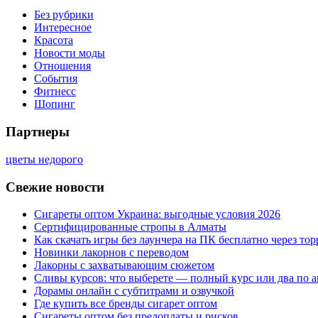
Без рубрики
Интересное
Красота
Новости моды
Отношения
События
Фитнесс
Шопинг
Партнеры
цветы недорого
Свежие новости
Сигареты оптом Украина: выгодные условия 2026
Сертифицированные стропы в Алматы
Как скачать игры без лаунчера на ПК бесплатно через тор
Новинки лакорнов с переводом
Лакорны с захватывающим сюжетом
Сливы курсов: что выберете — полный курс или два по 
Дорамы онлайн с субтитрами и озвучкой
Где купить все бренды сигарет оптом
Сигареты оптом без предоплаты и рисков