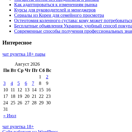
Как адаптироваться к изменениям рынка
Курсы для руководителей и менеджеров
Сериалы из Кореи для семейного просмотра
Остеотомия коленного сустава: кому может потребоватьс
Бесплатные объявления Украины: удобный способ покупа
Современные способы получения профессиональных зна
Интересное
чат рулетка 18+ пары
Август 2026
Пн
Вт
Ср
Чт
Пт
Сб
Вс
1
2
3
4
5
6
7
8
9
10
11
12
13
14
15
16
17
18
19
20
21
22
23
24
25
26
27
28
29
30
31
« Июл
чат рулетка 18+
Сайт работает на WordPress