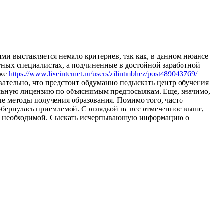
ями выставляется немало критериев, так как, в данном нюансе
нтных специалистах, а подчиненные в достойной заработной
лке
https://www.liveinternet.ru/users/zilintmbhez/post489043769/
овательно, что предстоит обдуманно подыскать центр обучения
альную лицензию по объяснимым предпосылкам. Еще, значимо,
е методы получения образования. Помимо того, часто
обернулась приемлемой. С оглядкой на все отмеченное выше,
тся необходимой. Сыскать исчерпывающую информацию о