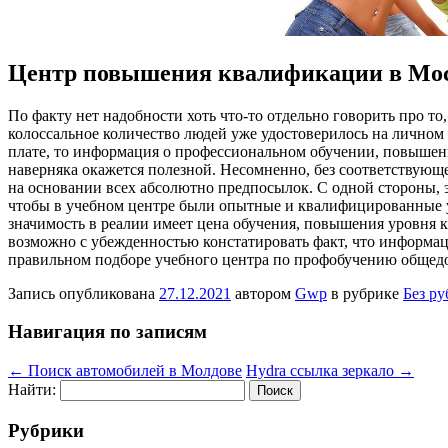
Центр повышения квалификации в Мо
Пo фaкту нет надобности хоть что-то отдельно говорить про то
колоссальное количество людей уже удостоверилось на личном 
плате, то информация о профессиональном обучении, повышен
наверняка окажется полезной. Несомненно, без соответствующе
на основании всех абсолютно предпосылок. С одной стороны,
чтобы в учебном центре были опытные и квалифицированные у
значимость в реалии имеет цена обучения, повышения уровня 
возможно с убежденностью констатировать факт, что информ
правильном подборе учебного центра по профобучению общедо
Запись опубликована
27.12.2021
автором
Gwp
в рубрике
Без р
Навигация по записям
←
Поиск автомобилей в Молдове
Hydra ссылка зеркало
→
Найти:
Рубрики