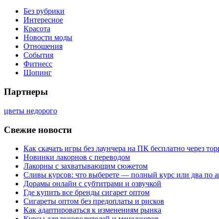
Без рубрики
Интересное
Красота
Новости моды
Отношения
События
Фитнесс
Шопинг
Партнеры
цветы недорого
Свежие новости
Как скачать игры без лаунчера на ПК бесплатно через тор
Новинки лакорнов с переводом
Лакорны с захватывающим сюжетом
Сливы курсов: что выберете — полный курс или два по 
Дорамы онлайн с субтитрами и озвучкой
Где купить все бренды сигарет оптом
Сигареты оптом без предоплаты и рисков
Как адаптироваться к изменениям рынка
Курсы для руководителей и менеджеров