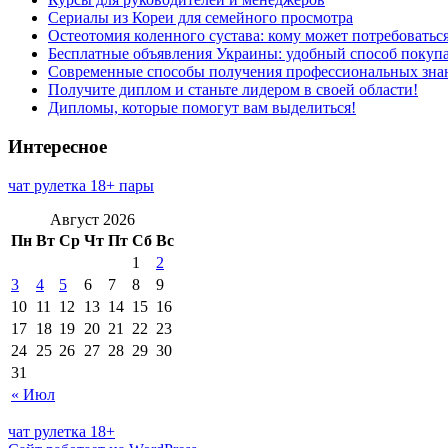
Сериалы из Кореи для семейного просмотра
Остеотомия коленного сустава: кому может потребоватьс
Бесплатные объявления Украины: удобный способ покупа
Современные способы получения профессиональных зна
Получите диплом и станьте лидером в своей области!
Дипломы, которые помогут вам выделиться!
Интересное
чат рулетка 18+ пары
Август 2026
Пн
Вт
Ср
Чт
Пт
Сб
Вс
1
2
3
4
5
6
7
8
9
10
11
12
13
14
15
16
17
18
19
20
21
22
23
24
25
26
27
28
29
30
31
« Июл
чат рулетка 18+