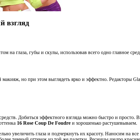
й взгляд
ом на глаза, губы и скулы, использовав всего одно главное сре
й макияж, но при этом выглядеть ярко и эффектно. Редакторы Gl
ок средств. Добиться эффектного взгляда можно быстро и прост
оттенка
16 Rose Coup De Foudre
и хорошенько растушевываем.
ельно увеличить глаза и подчеркнуть их красоту. Наносим на все
— более темный оттенок из той же палетки. Ресницы щедро кра