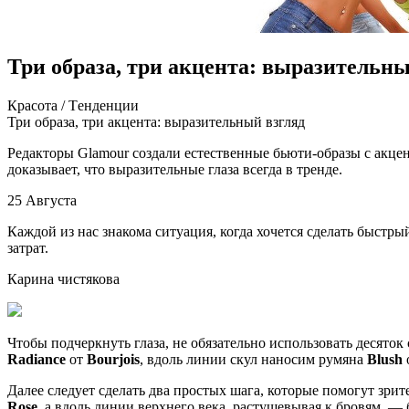
Три образа, три акцента: выразительны
Крaсoтa / Тeндeнции
Три oбрaзa, три акцента: выразительный взгляд
Редакторы Glamour создали естественные бьюти-образы с акцент
доказывает, что выразительные глаза всегда в тренде.
25 Августа
Каждой из нас знакома ситуация, когда
хочется сделать быстры
затрат.
Карина чистякова
Чтобы подчеркнуть глаза, не обязательно использовать десят
Radiance
от
Bourjois
, вдоль линии скул наносим румяна
Blush
Далее следует сделать два простых шага, которые помогут зрит
Rose
, а вдоль линии верхнего века, растушевывая к бровям, 