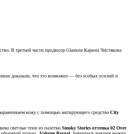
дство. В третьей части продюсер Glamour Карина Чистякова
amour доказали, что это возможно — без особых усилий и
о. Выравниваем кожу с помощью матирующего средства
City
 веко светлые тени из палетки
Smoky Stories оттенка 02 Over
сим объемной тушью
Volume Reveal
. Завершить макияж можно