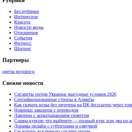
Рубрики
Без рубрики
Интересное
Красота
Новости моды
Отношения
События
Фитнесс
Шопинг
Партнеры
цветы недорого
Свежие новости
Сигареты оптом Украина: выгодные условия 2026
Сертифицированные стропы в Алматы
Как скачать игры без лаунчера на ПК бесплатно через тор
Новинки лакорнов с переводом
Лакорны с захватывающим сюжетом
Сливы курсов: что выберете — полный курс или два по 
Дорамы онлайн с субтитрами и озвучкой
Где купить все бренды сигарет оптом