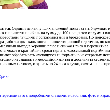
ащаться. Одними из наилучших вложений может стать биржевая т
к и принести прибыль на сумму до 100 процентов от суммы вло
азработаны лучшими программистами и брокерами. По поисков
зработки для скальпинга — инвестиционной стратегии, по кото
емесячный выход в хороший плюс и снижает риск в перспективе.
алюта может в кратчайшие сроки сделать колоссальный подъём,
ачинают обрабатывать имеющуюся информацию из открытых исто
остоянно наращивать имеющийся капитал и достигнуть серьезны
ционным потоком, отдавать по 24 часа в сутки, самим анализир
убрики
.
нтересные авто с подробными статьями, новостями, фото и хар