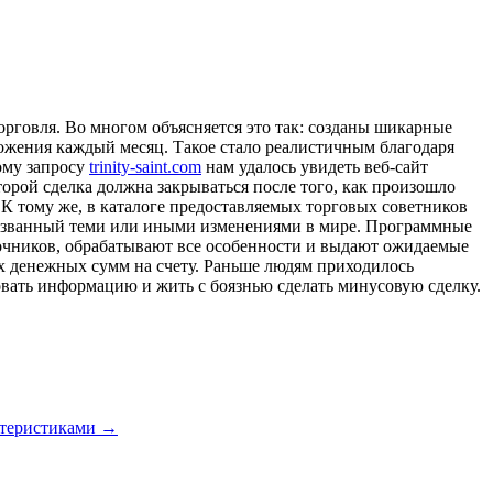
орговля. Во многом объясняется это так: созданы шикарные
жения каждый месяц. Такое стало реалистичным благодаря
ому запросу
trinity-saint.com
нам удалось увидеть веб-сайт
рой сделка должна закрываться после того, как произошло
 К тому же, в каталоге предоставляемых торговых советников
 вызванный теми или иными изменениями в мире. Программные
чников, обрабатывают все особенности и выдают ожидаемые
х денежных сумм на счету. Раньше людям приходилось
овать информацию и жить с боязнью сделать минусовую сделку.
актеристиками
→