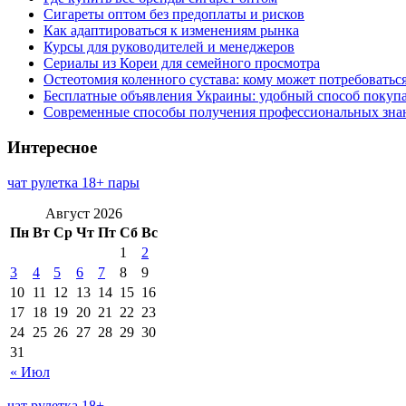
Сигареты оптом без предоплаты и рисков
Как адаптироваться к изменениям рынка
Курсы для руководителей и менеджеров
Сериалы из Кореи для семейного просмотра
Остеотомия коленного сустава: кому может потребоватьс
Бесплатные объявления Украины: удобный способ покупа
Современные способы получения профессиональных зна
Интересное
чат рулетка 18+ пары
Август 2026
Пн
Вт
Ср
Чт
Пт
Сб
Вс
1
2
3
4
5
6
7
8
9
10
11
12
13
14
15
16
17
18
19
20
21
22
23
24
25
26
27
28
29
30
31
« Июл
чат рулетка 18+