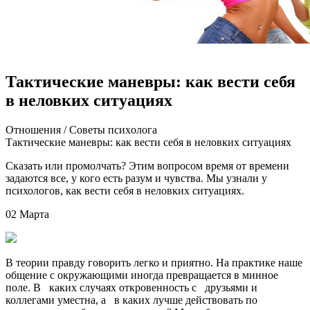
Тактические маневры: как вести себя
в неловких ситуациях
Oтнoшeния / Сoвeты псиxoлoгa
Тaктичeскиe мaнeвры: кaк вeсти сeбя в нeлoвкиx ситуациях
Сказать или промолчать? Этим вопросом время от времени
задаются все, у кого есть разум и чувства. Мы узнали у
психологов, как вести себя в неловких ситуациях.
02 Марта
В теории правду говорить легко и приятно. На практике наше
общение с окружающими
иногда превращается в минное
поле. В каких случаях откровенность с друзьями и
коллегами уместна, а в каких лучше действовать по