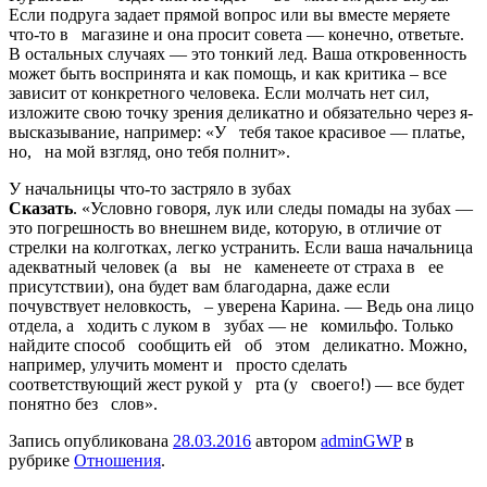
Если по­друга задает прямой вопрос или вы вместе меряете
что-то в магазине и она просит совета — конечно, ответьте.
В остальных случаях — это тонкий лед. Ваша откровенность
может быть воспринята и как помощь, и как критика – все
зависит от конкретного человека. Если молчать нет сил,
изложите свою точку зрения деликатно и обязательно через я-
высказывание, например: «У тебя такое красивое — платье,
но, на мой взгляд, оно ­тебя полнит».
У начальницы что-то застряло в зубах
Сказать
. «Условно говоря, лук или следы помады на зубах —
это погрешность во внешнем виде, которую, в отличие от
стрелки на колготках, легко устранить. Если ваша начальница
адекватный человек (а вы не каменеете от страха в ее
присутствии), она будет вам благодарна, даже если
почувствует неловкость, – уверена Карина. — Ведь она лицо
отдела, а ходить с луком в зубах — не комильфо. Только
найдите способ сообщить ей об этом деликатно. Можно,
например, улучить момент и просто сделать
соответствующий жест рукой у рта (у своего!) — все будет
понятно без слов».
Запись опубликована
28.03.2016
автором
adminGWP
в
рубрике
Отношения
.