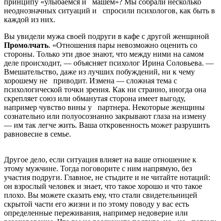
принципу «улыбаемся и машем»? Мы собрали несколько
неоднозначных ситуаций и спросили психологов, как быть в
каждой из них.
Вы увидели мужа своей подруги в кафе с другой женщиной
Промолчать
. «Отношения пары невозможно оценить со
стороны. Только эти двое знают, что между ними на самом
деле происходит, — объясняет психолог Ирина Соловьева. —
Вмешательство, даже из лучших побуждений, ни к чему
хорошему не приводит. Измена — сложная тема с
психологической точки зрения. Как ни странно, иногда она
скрепляет союз или обманутая сторона имеет выгоду,
например чувство вины у парт­нера. Некоторые женщины
сознательно или полуосознанно закрывают глаза на измену
— им так легче жить. Ваша откровенность может разрушить
равновесие в семье.
Другое дело, если ситуация влияет на ваше отношение к
этому мужчине. Тогда поговорите с ним напрямую, без
участия подруги. Главное, не стыдите и не читайте нотаций:
он взрослый человек и знает, что такое хорошо и что такое
плохо. Вы можете сказать ему, что стали свидетельницей
скрытой части его жизни и по этому поводу у вас есть
определенные переживания, например недоверие или