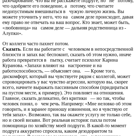
разочарование. Что вы не расскажете подруге, но не потому,
что одобряете его поведение, а потому, что считаете
недопустимым вмешиваться в чужую личную жизнь. Вы
можете уточнить у него, что на самом деле происходит, давая
ему право не отвечать на ваш вопрос. Кто знает, может быть,
«любовница» на самом ­деле — дальняя родственница из ­
Алупки».
От коллеги часто ­пахнет потом.
Сказать
. Если вы работаете с человеком в непосредственной
близости и запах вас беспокоит, сказать об этом нужно, иначе
работа превратится в пытку, считает психолог Карина
Куранова. «Запахи влияют на настроение и на
работоспособность, — объясняет она. — Кроме того,
дискомфорт, который вы чувствуете рядом с коллегой, может
спровоцировать у вас чувство агрессии, ­которую вы, скорее
всего, начнете выражать пассивным способом (придираться
на пустом месте, к примеру). Это повлияет на отношения.
Главное, сказать деликатно, без критики — но так, чтобы
человек понял, о чем речь. Например: «Мне неловко об этом
говорить, и я заранее приношу извинения, но я чувствую от
тебя запах». Возможно, так вы окажете услугу не только себе,
но и своей визави. Вот реальная история: пахла потом
помощница по хозяйству моей подруги. В какой-то момент
подруга аккуратно спросила, каким дезодорантом та