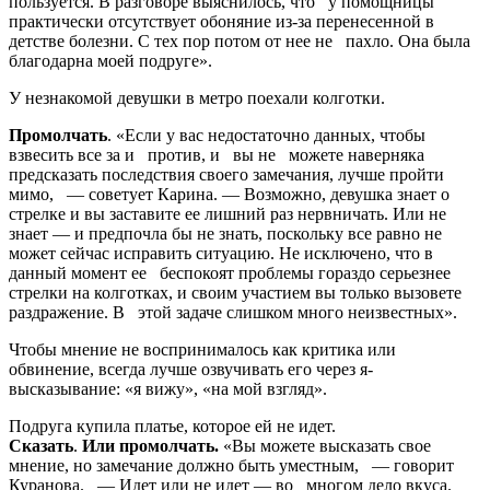
пользуется. В разговоре выяснилось, что у помощницы
практически отсутствует обоняние ­из-за ­перенесенной в
детстве болезни. С тех пор потом от нее не пахло. Она была
благодарна моей подруге».
У незнакомой девушки в метро поехали колготки.
Промолчать
. «Если у вас не­достаточно данных, чтобы
взвесить все за и против, и вы не ­можете наверняка
предсказать последствия своего замечания, лучше пройти
мимо, — советует Карина. — Возможно, девушка знает о
стрелке и вы заставите ее лишний раз нервничать. Или не
знает — и предпочла бы не знать, поскольку все равно не
может сейчас исправить ситуацию. Не исключено, что в
данный момент ее беспокоят проблемы гораздо серьезнее
стрелки на колготках, и своим участием вы только вызовете
раздражение. В этой ­задаче слишком много неизвестных».
Чтобы мнение не воспринималось как критика или
обвинение, всегда лучше озвучивать его через я-
высказывание: «я вижу», «на мой взгляд».
Подруга купила платье, которое ей не идет.
Сказать
.
Или промолчать.
«Вы можете высказать свое
мнение, но замечание должно быть уместным, — говорит
Куранова. — Идет или не идет — во многом дело вкуса.