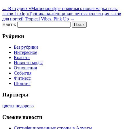
←
В студиях «Маникюрофф» появилась новая марка гель-
лаков Luxio
«Тропикана-женщина»: летняя коллекция лаков
для ногтей Tropical Vibes, Pink Up
→
Найти:
Рубрики
Без рубрики
Интересное
Красота
Новости моды
Отношения
События
Фитнесс
Шопинг
Партнеры
цветы недорого
Свежие новости
Сертифицированные стропы в Алматы