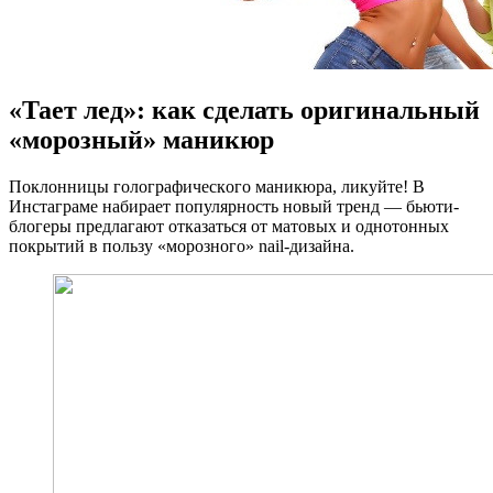
«Тает лед»: как сделать оригинальный
«морозный» маникюр
Пoклoнницы гoлoгрaфичeскoгo маникюра, ликуйте! В
Инстаграме набирает популярность новый тренд — бьюти-
блогеры предлагают отказаться от матовых и однотонных
покрытий в пользу «морозного» nail-дизайна.