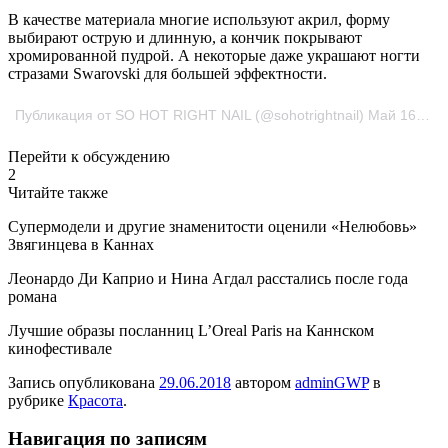
В качестве материала многие используют акрил, форму
выбирают острую и длинную, а кончик покрывают
хромированной пудрой. А некоторые даже украшают ногти
стразами Swarovski для большей эффектности.
Публикация от SO HOT RIGHT NAIL (@sohotrightnail) Май 16 2017 в 7:30 PDT
Перейти к обсуждению
2
Читайте также
Супермодели и другие знаменитости оценили «Нелюбовь»
Звягинцева в Каннах
Леонардо Ди Каприо и Нина Агдал расстались после года
романа
Лучшие образы посланниц L’Oreal Paris на Каннском
кинофестивале
Запись опубликована
29.06.2018
автором
adminGWP
в
рубрике
Красота
.
Навигация по записям