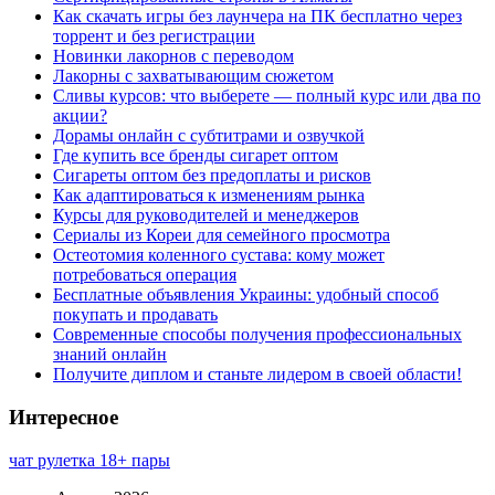
Как скачать игры без лаунчера на ПК бесплатно через
торрент и без регистрации
Новинки лакорнов с переводом
Лакорны с захватывающим сюжетом
Сливы курсов: что выберете — полный курс или два по
акции?
Дорамы онлайн с субтитрами и озвучкой
Где купить все бренды сигарет оптом
Сигареты оптом без предоплаты и рисков
Как адаптироваться к изменениям рынка
Курсы для руководителей и менеджеров
Сериалы из Кореи для семейного просмотра
Остеотомия коленного сустава: кому может
потребоваться операция
Бесплатные объявления Украины: удобный способ
покупать и продавать
Современные способы получения профессиональных
знаний онлайн
Получите диплом и станьте лидером в своей области!
Интересное
чат рулетка 18+ пары