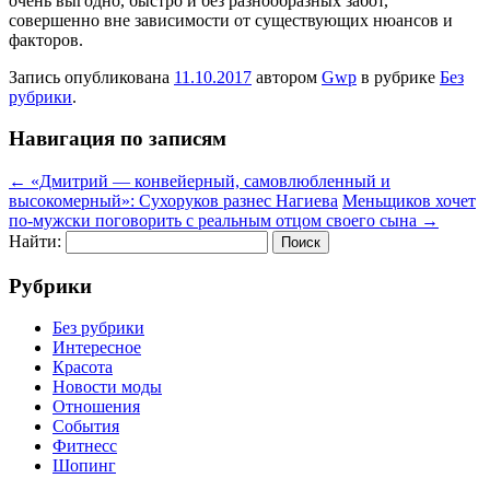
очень выгодно, быстро и без разнообразных забот,
совершенно вне зависимости от существующих нюансов и
факторов.
Запись опубликована
11.10.2017
автором
Gwp
в рубрике
Без
рубрики
.
Навигация по записям
←
«Дмитрий — конвейерный, самовлюбленный и
высокомерный»: Сухоруков разнес Нагиева
Меньщиков хочет
по-мужски поговорить с реальным отцом своего сына
→
Найти:
Рубрики
Без рубрики
Интересное
Красота
Новости моды
Отношения
События
Фитнесс
Шопинг