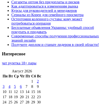
Сигареты оптом без предоплаты и рисков
Как адаптироваться к изменениям рынка
Курсы для руководителей и менеджеров
Сериалы из Кореи для семейного просмотра
Остеотомия коленного сустава: кому может
потребоваться операция
Бесплатные объявления Украины: удобный способ
покупать и продавать
Современные способы получения профессиональных
знаний онлайн
Получите диплом и станьте лидером в своей области!
Интересное
чат рулетка 18+ пары
Август 2026
Пн
Вт
Ср
Чт
Пт
Сб
Вс
1
2
3
4
5
6
7
8
9
10
11
12
13
14
15
16
17
18
19
20
21
22
23
24
25
26
27
28
29
30