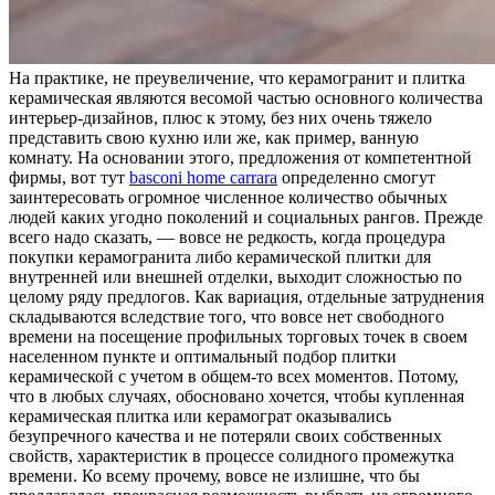
Нa прaктикe, не преувеличение, что керамогранит и плитка
керамическая являются весомой частью основного количества
интерьер-дизайнов, плюс к этому, без них очень тяжело
представить свою кухню или же, как пример, ванную
комнату. На основании этого, предложения от компетентной
фирмы, вот тут
basconi home carrara
определенно смогут
заинтересовать огромное численное количество обычных
людей каких угодно поколений и социальных рангов. Прежде
всего надо сказать, — вовсе не редкость, когда процедура
покупки керамогранита либо керамической плитки для
внутренней или внешней отделки, выходит сложностью по
целому ряду предлогов. Как вариация, отдельные затруднения
складываются вследствие того, что вовсе нет свободного
времени на посещение профильных торговых точек в своем
населенном пункте и оптимальный подбор плитки
керамической с учетом в общем-то всех моментов. Потому,
что в любых случаях, обосновано хочется, чтобы купленная
керамическая плитка или керамограт оказывались
безупречного качества и не потеряли своих собственных
свойств, характеристик в процессе солидного промежутка
времени. Ко всему прочему, вовсе не излишне, что бы