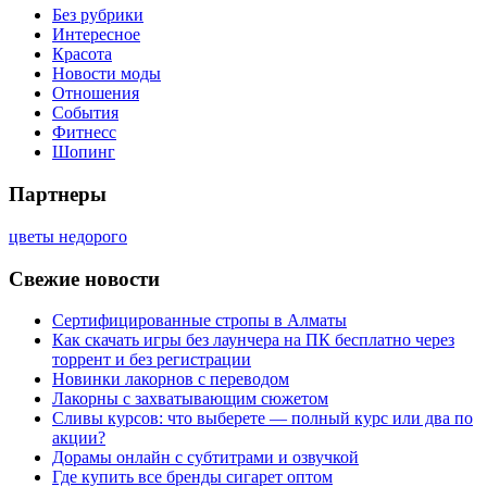
Без рубрики
Интересное
Красота
Новости моды
Отношения
События
Фитнесс
Шопинг
Партнеры
цветы недорого
Свежие новости
Сертифицированные стропы в Алматы
Как скачать игры без лаунчера на ПК бесплатно через
торрент и без регистрации
Новинки лакорнов с переводом
Лакорны с захватывающим сюжетом
Сливы курсов: что выберете — полный курс или два по
акции?
Дорамы онлайн с субтитрами и озвучкой
Где купить все бренды сигарет оптом