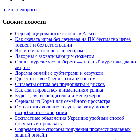
цветы недорого
Свежие новости
Сертифицированные стропы в Алматы
Как скачать игры без лаунчера на ПК бесплатно через
торрент и без регистрации
Новинки лакорнов с переводом
Лакорны с захватывающим сюжетом
Сливы курсов: что выберете — полный курс или два по
акции?
Дорамы онлайн с субтитрами и озвучкой
Где купить все бренды сигарет оптом
Сигареты оптом без предоплаты и рисков
Как адаптироваться к изменениям рынка
Курсы для руководителей и менеджеров
Сериалы из Кореи для семейного просмотра
Остеотомия коленного сустава: кому может
потребоваться операция
Бесплатные объявления Украины: удобный способ
покупать и продавать
Современные способы получения профессиональных
знаний онлайн