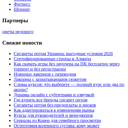
Фитнесс
Шопинг
Партнеры
цветы недорого
Свежие новости
Сигареты оптом Украина: выгодные условия 2026
Сертифицированные стропы в Алматы
Как скачать игры без лаунчера на ПК бесплатно через
торрент и без регистрации
Новинки лакорнов с переводом
Лакорны с захватывающим сюжетом
Сливы курсов: что выберете — полный курс или два по
акции?
Дорамы онлайн с субтитрами и озвучкой
Где купить все бренды сигарет оптом
Сигареты оптом без предоплаты и рисков
Как адаптироваться к изменениям рынка
Курсы для руководителей и менеджеров
Сериалы из Кореи для семейного просмотра
Остеотомия коленного сустава: кому может