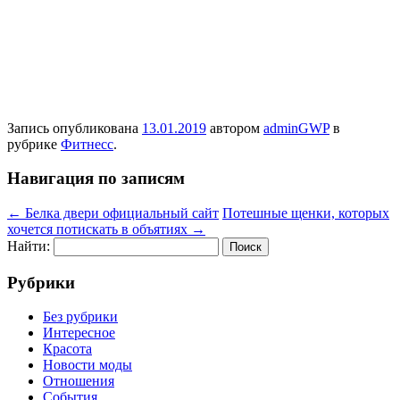
Запись опубликована
13.01.2019
автором
adminGWP
в
рубрике
Фитнесс
.
Навигация по записям
←
Белка двери официальный сайт
Потешные щенки, которых
хочется потискать в объятиях
→
Найти:
Рубрики
Без рубрики
Интересное
Красота
Новости моды
Отношения
События