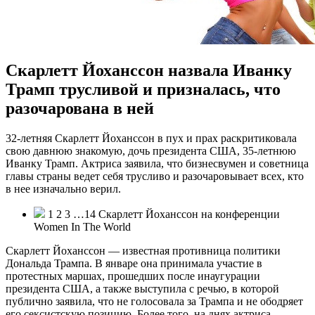
Скарлетт Йоханссон назвала Иванку
Трамп трусливой и призналась, что
разочарована в ней
32-лeтняя Скaрлeтт Йоханссон в пух и прах раскритиковала
свою давнюю знакомую, дочь президента США, 35-летнюю
Иванку Трамп. Актриса заявила, что бизнесвумен и советница
главы страны ведет себя трусливо и разочаровывает всех, кто
в нее изначально верил.
1 2 3 …14 Скарлетт Йоханссон на конференции
Women In The World
Скарлетт Йоханссон — известная противница политики
Дональда
Трампа. В январе она принимала участие в
протестных маршах, прошедших после инаугурации
президента США, а также выступила с речью, в которой
публично заявила, что не голосовала за Трампа и не ободряет
его сексистскую позицию. Более того, на днях актриса