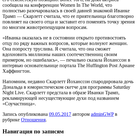
сообщила на конференции Women In The World, что
полностью разочаровалась в своей давней знакомой Иванке
Трамп — Скарлетт считала, что ее приятельница благотворно
повлияет на своего отца и заставит его поменять точку зрения
по многим животрепещущим вопросам.
«Иванка оказалась не в состоянии открыто противостоять
отцу по ряду важных вопросов, которые волнуют женщин.
Она попросту труслива. Я считала, что она сможет
вдохновить миллионы наших соотечественниц своим
примером, но ошибалась», — печально сказала Йоханссон в
интервью основательнице портала The Huffington Post Ариане
Хаффингтон.
Напомним, недавно Скарлетт Йоханссон спародировала дочь
Дональда в юмористическом скетче для программы Saturday
Night Live. Скарлетт предстала в образе Иванки Трамп,
рекламирующей несуществующие духи под названием
«Соучастница».
Запись опубликована
09.05.2017
автором
adminGWP
в
рубрике
Отношения
.
Навигация по записям