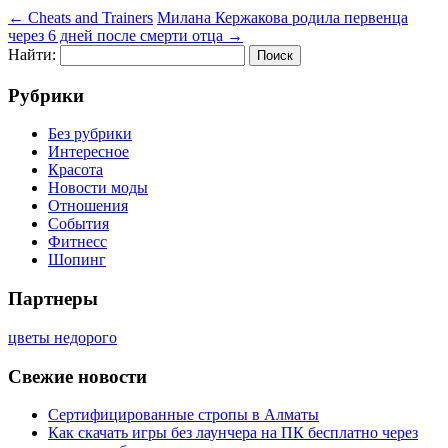
←
Cheats and Trainers
Милана Кержакова родила первенца
через 6 дней после смерти отца
→
Найти:
Рубрики
Без рубрики
Интересное
Красота
Новости моды
Отношения
События
Фитнесс
Шопинг
Партнеры
цветы недорого
Свежие новости
Сертифицированные стропы в Алматы
Как скачать игры без лаунчера на ПК бесплатно через