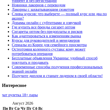
торрент и без регистрации
Новинки лакорнов с переводом
Лакорны с захватывающим сюжетом
Сливы курсов: что выберете — полный курс или два по
акции?
Дорамы онлайн с субтитрами и озвучкой
Где купить все бренды сигарет оптом
Сигареты оптом без предоплаты и рисков
Как адаптироваться к изменениям рынка
Курсы для руководителей и менеджеров
Сериалы из Кореи для семейного просмотра
Остеотомия коленного сустава: кому может
потребоваться операция
Бесплатные объявления Украины: удобный способ
покупать и продавать
Современные способы получения профессиональных
знаний онлайн
Получите диплом и станьте лидером в своей области!
Интересное
чат рулетка 18+ пары
Август 2026
Пн
Вт
Ср
Чт
Пт
Сб
Вс