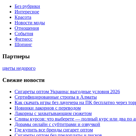
Без рубрики
Интересное
Красота
Новости моды
Отношения
События
Фитнесс
Шопинг
Партнеры
цветы недорого
Свежие новости
Сигареты оптом Украина: выгодные условия 2026
Сертифицированные стропы в Алматы
Как скачать игры без лаунчера на ПК бесплатно через тор
Новинки лакорнов с переводом
Лакорны с захватывающим сюжетом
Сливы курсов: что выберете — полный курс или два по 
Дорамы онлайн с субтитрами и озвучкой
Где купить все бренды сигарет оптом
Сигареты оптом без предоплаты и рисков