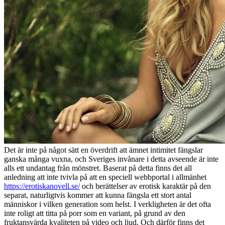
Det är inte på något sätt en överdrift att ämnet intimitet fängslar
ganska många vuxna, och Sveriges invånare i detta avseende är inte
alls ett undantag från mönstret. Baserat på detta finns det all
anledning att inte tvivla på att en speciell webbportal i allmänhet
https://erotiskanovell.se/
och berättelser av erotisk karaktär på den
separat, naturligtvis kommer att kunna fängsla ett stort antal
människor i vilken generation som helst. I verkligheten är det ofta
inte roligt att titta på porr som en variant, på grund av den
fruktansvärda kvaliteten på video och ljud. Och därför finns det