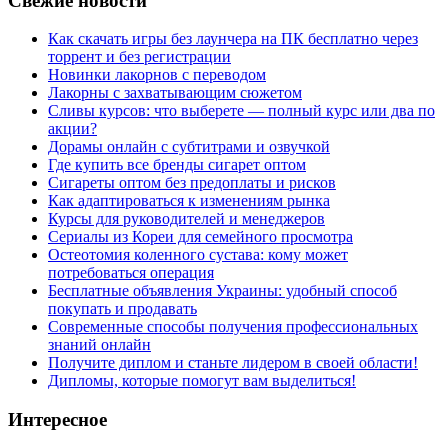
Свежие новости
Как скачать игры без лаунчера на ПК бесплатно через
торрент и без регистрации
Новинки лакорнов с переводом
Лакорны с захватывающим сюжетом
Сливы курсов: что выберете — полный курс или два по
акции?
Дорамы онлайн с субтитрами и озвучкой
Где купить все бренды сигарет оптом
Сигареты оптом без предоплаты и рисков
Как адаптироваться к изменениям рынка
Курсы для руководителей и менеджеров
Сериалы из Кореи для семейного просмотра
Остеотомия коленного сустава: кому может
потребоваться операция
Бесплатные объявления Украины: удобный способ
покупать и продавать
Современные способы получения профессиональных
знаний онлайн
Получите диплом и станьте лидером в своей области!
Дипломы, которые помогут вам выделиться!
Интересное