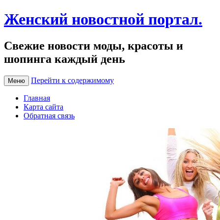
Женский новостной портал.
Свежие новости моды, красоты и
шопинга каждый день
Перейти к содержимому
Меню
Главная
Карта сайта
Обратная связь