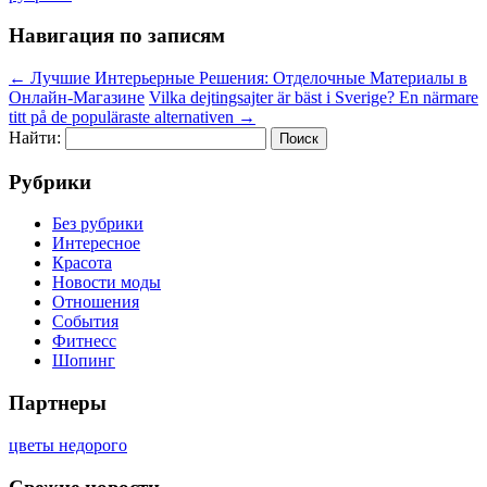
Навигация по записям
←
Лучшие Интерьерные Решения: Отделочные Материалы в
Онлайн-Магазине
Vilka dejtingsajter är bäst i Sverige? En närmare
titt på de populäraste alternativen
→
Найти:
Рубрики
Без рубрики
Интересное
Красота
Новости моды
Отношения
События
Фитнесс
Шопинг
Партнеры
цветы недорого