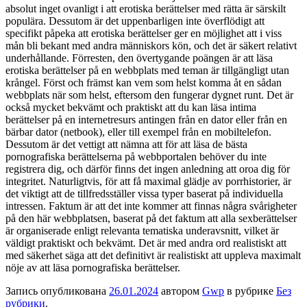
absolut inget ovanligt i att erotiska berättelser med rätta är särskilt
populära. Dessutom är det uppenbarligen inte överflödigt att
specifikt påpeka att erotiska berättelser ger en möjlighet att i viss
mån bli bekant med andra människors kön, och det är säkert relativt
underhållande. Förresten, den övertygande poängen är att läsa
erotiska berättelser på en webbplats med teman är tillgängligt utan
krångel. Först och främst kan vem som helst komma åt en sådan
webbplats när som helst, eftersom den fungerar dygnet runt. Det är
också mycket bekvämt och praktiskt att du kan läsa intima
berättelser på en internetresurs antingen från en dator eller från en
bärbar dator (netbook), eller till exempel från en mobiltelefon.
Dessutom är det vettigt att nämna att för att läsa de bästa
pornografiska berättelserna på webbportalen behöver du inte
registrera dig, och därför finns det ingen anledning att oroa dig för
integritet. Naturligtvis, för att få maximal glädje av porrhistorier, är
det viktigt att de tillfredsställer vissa typer baserat på individuella
intressen. Faktum är att det inte kommer att finnas några svårigheter
på den här webbplatsen, baserat på det faktum att alla sexberättelser
är organiserade enligt relevanta tematiska underavsnitt, vilket är
väldigt praktiskt och bekvämt. Det är med andra ord realistiskt att
med säkerhet säga att det definitivt är realistiskt att uppleva maximalt
nöje av att läsa pornografiska berättelser.
Запись опубликована
26.01.2024
автором
Gwp
в рубрике
Без
рубрики
.