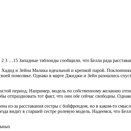
 2 3 …15 Западные таблоиды сообщили, что Белла рада расста
Хадид и Зейна Малика идеальной и крепкой парой. Поклонники 
воей помолвке. Однако в марте Джиджи и Зейн разошлись спуст
остой период. Например, модель по собственному желанию отпис
бы отпраздновать тот факт, что они обе сейчас свободны. Однак
оена из-за расставания сестры с бойфрендом, но в каком-то смысл
езда видит в старшей сестре ролевую модель. Надеемся, что Бе
льных