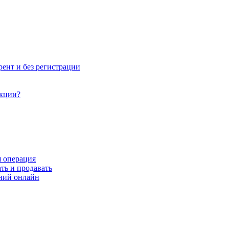
рент и без регистрации
акции?
я операция
ть и продавать
ний онлайн