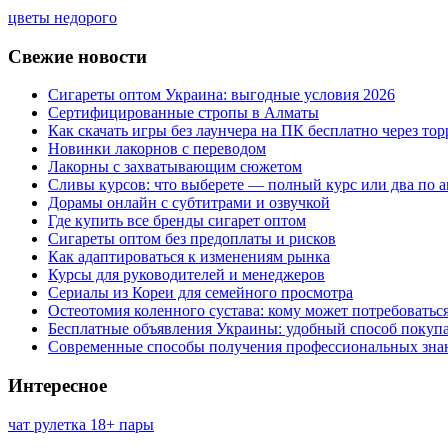
цветы недорого
Свежие новости
Сигареты оптом Украина: выгодные условия 2026
Сертифицированные стропы в Алматы
Как скачать игры без лаунчера на ПК бесплатно через тор
Новинки лакорнов с переводом
Лакорны с захватывающим сюжетом
Сливы курсов: что выберете — полный курс или два по 
Дорамы онлайн с субтитрами и озвучкой
Где купить все бренды сигарет оптом
Сигареты оптом без предоплаты и рисков
Как адаптироваться к изменениям рынка
Курсы для руководителей и менеджеров
Сериалы из Кореи для семейного просмотра
Остеотомия коленного сустава: кому может потребоватьс
Бесплатные объявления Украины: удобный способ покупа
Современные способы получения профессиональных зна
Интересное
чат рулетка 18+ пары