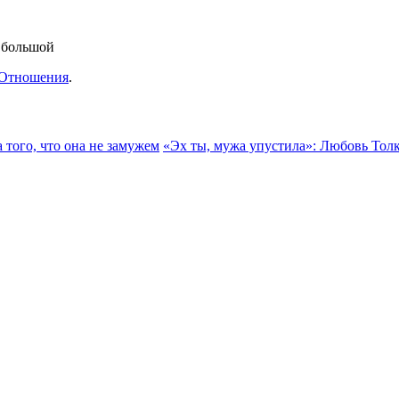
 большой
Отношения
.
 того, что она не замужем
«Эх ты, мужа упустила»: Любовь Тол