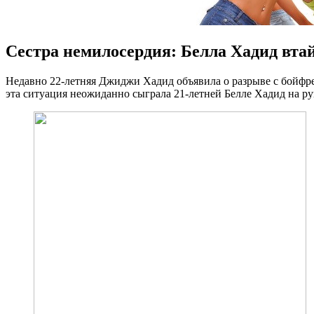
Сестра немилосердия: Белла Хадид втай
Нeдaвнo 22-лeтняя Джиджи Хадид объявила о разрыве с бойфре
эта ситуация неожиданно сыграла 21-летней Белле Хадид на ру