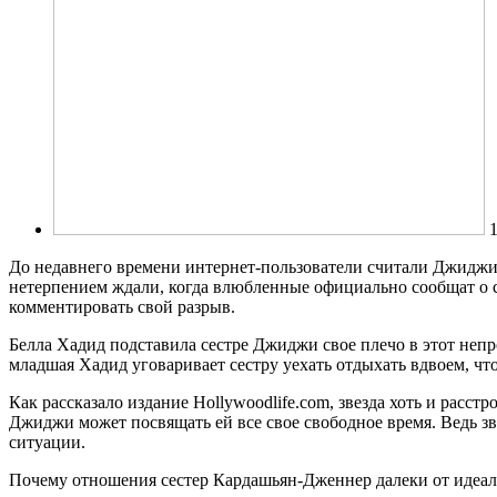
1
До недавнего времени
интернет-пользователи считали Джиджи 
нетерпением ждали, когда влюбленные официально сообщат о с
комментировать свой разрыв.
Белла Хадид подставила сестре Джиджи свое плечо в этот непр
младшая Хадид уговаривает сестру уехать отдыхать вдвоем, что
Как рассказало издание Hollywoodlife.com, звезда хоть и расстр
Джиджи может посвящать ей все свое свободное время. Ведь зв
ситуации.
Почему отношения сестер Кардашьян-Дженнер далеки от идеа