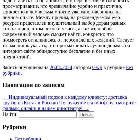
надо ставить его остановить, и в перспективе возобновить
просматривание, что чрезвычайно удобно и практично,
конкретно в чем весьма многие уже удостоверились на
личном опыте. Между прочим, на рекомендуемом web-
ресурсе представлен внушительный выбор дорам разных
киножанров, в том числе и ужасы, а значит, любой
современный человек сможет найти, конкретно что
посмотреть отталкиваясь от персональных желаний. Следует
только лишь указать, что просматривать лучшие дорамы на
интернет-сайте общедоступно бесплатно и без иных
препятствий.
Запись опубликована
20.04.2024
автором
Gwp
в рубрике
Без
рубрики
.
Навигация по записям
←
Индивидуальный подход к каждому клиенту: доставка
грузов из Китая в Россию
Погружение в атмосферу: смотрите
фильмы онлайн в нашем кинотеатре!
→
Найти:
Рубрики
Без рубрики