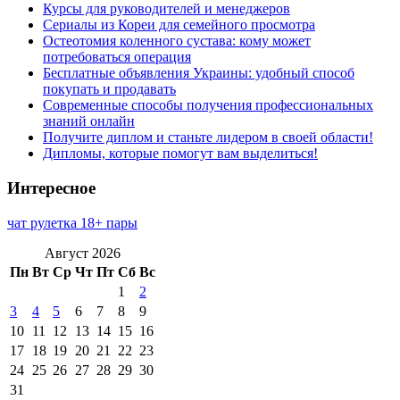
Курсы для руководителей и менеджеров
Сериалы из Кореи для семейного просмотра
Остеотомия коленного сустава: кому может
потребоваться операция
Бесплатные объявления Украины: удобный способ
покупать и продавать
Современные способы получения профессиональных
знаний онлайн
Получите диплом и станьте лидером в своей области!
Дипломы, которые помогут вам выделиться!
Интересное
чат рулетка 18+ пары
Август 2026
Пн
Вт
Ср
Чт
Пт
Сб
Вс
1
2
3
4
5
6
7
8
9
10
11
12
13
14
15
16
17
18
19
20
21
22
23
24
25
26
27
28
29
30
31