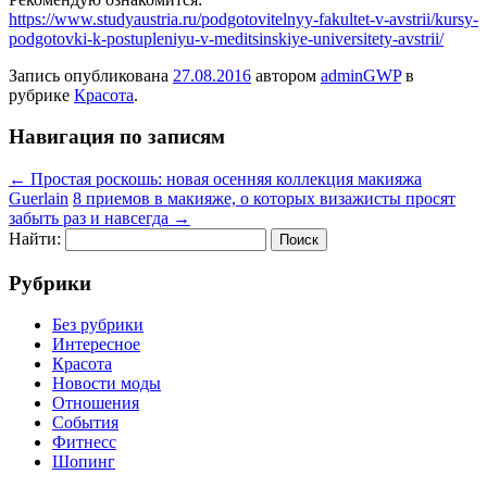
https://www.studyaustria.ru/podgotovitelnyy-fakultet-v-avstrii/kursy-
podgotovki-k-postupleniyu-v-meditsinskiye-universitety-avstrii/
Запись опубликована
27.08.2016
автором
adminGWP
в
рубрике
Красота
.
Навигация по записям
←
Простая роскошь: новая осенняя коллекция макияжа
Guerlain
8 приемов в макияже, о которых визажисты просят
забыть раз и навсегда
→
Найти:
Рубрики
Без рубрики
Интересное
Красота
Новости моды
Отношения
События
Фитнесс
Шопинг