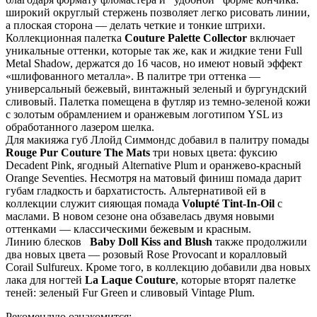
широкий округлый стержень позволяет легко рисовать линии,
а плоская сторона — делать четкие и тонкие штрихи.
Коллекционная палетка
Couture Palette Collector
включает
уникальные оттенки, которые так же, как и жидкие тени Full
Metal Shadow, держатся до 16 часов, но имеют новый эффект
«шлифованного металла». В палитре три оттенка —
универсальный бежевый, винтажный зеленый и бургундский
сливовый. Палетка помещена в футляр из темно-зеленой кожи
с золотым обрамлением и оранжевым логотипом YSL из
обработанного лазером шелка.
Для макияжа губ Ллойд Симмондс добавил в палитру помады
Rouge Pur Couture The Mats
три новых цвета: фуксию
Decadent Pink, ягодный Alternative Plum и оранжево-красный
Orange Seventies. Несмотря на матовый финиш помада дарит
губам гладкость и бархатистость. Альтернативой ей в
коллекции служит сияющая помада
Volupté Tint-In-Oil
с
маслами. В новом сезоне она обзавелась двумя новыми
оттенками — классическими бежевым и красным.
Линию блесков
Baby Doll Kiss and Blush
также продолжили
два новых цвета — розовый Rose Provocant и коралловый
Corail Sulfureux. Кроме того, в коллекцию добавили два новых
лака для ногтей
La Laque Couture
, которые вторят палетке
теней: зеленый Fur Green и сливовый Vintage Plum.
Рекомендую ознакомится: