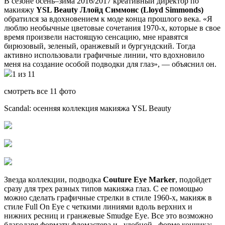
В сезоне осень–зима 2016/2017 креативный директор по
макияжу
YSL Beauty Ллойд Симмонс (Lloyd Simmonds)
обратился за вдохновением к моде конца прошлого века. «Я
люблю необычные цветовые сочетания 1970-х, которые в свое
время произвели настоящую сенсацию, мне нравятся
бирюзовый, зеленый, оранжевый и бургундский. Тогда
активно использовали графичные линии, что вдохновило
меня на создание особой подводки для глаз», — объяснил он.
1 из 11
смотреть все 11 фото
Scandal: осенняя коллекция макияжа YSL Beauty
Звезда коллекции, подводка
Couture Eye Marker
, подойдет
сразу для трех разных типов макияжа глаз. С ее помощью
можно сделать графичные стрелки в стиле 1960-х, макияж в
стиле Full On Eye с четкими линиями вдоль верхних и
нижних ресниц и гранжевые Smudge Eye. Все это возможно
благодаря формату фломастера и удобной форме кончика: