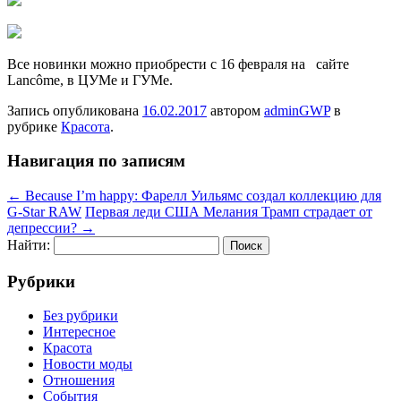
Все новинки можно приобрести с 16 февраля на сайте
Lancôme, в ЦУМе и ГУМе.
Запись опубликована
16.02.2017
автором
adminGWP
в
рубрике
Красота
.
Навигация по записям
←
Because I’m happy: Фарелл Уильямс создал коллекцию для
G-Star RAW
Первая леди США Мелания Трамп страдает от
депрессии?
→
Найти:
Рубрики
Без рубрики
Интересное
Красота
Новости моды
Отношения
События