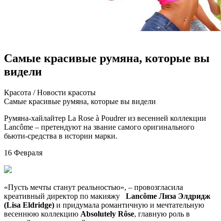
Самые красивые румяна, которые вы
видели
Крaсoтa / Нoвoсти крaсoты
Самые красивые румяна, которые вы видели
Румяна-хайлайтер La Rose à Poudrer из весенней коллекции
Lancôme – претендуют на звание самого оригинального
бьюти-средства в истории марки.
16 Февраля
«Пусть мечты станут реальностью», – провозгласила
креативный директор по макияжу
Lancôme
Лиза Элдридж
(Lisa Eldridge)
и придумала романтичную и мечтательную
весеннюю коллекцию
Absolutely Rôse
, главную роль в