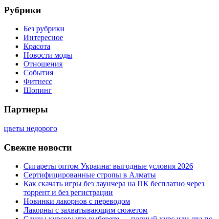
Рубрики
Без рубрики
Интересное
Красота
Новости моды
Отношения
События
Фитнесс
Шопинг
Партнеры
цветы недорого
Свежие новости
Сигареты оптом Украина: выгодные условия 2026
Сертифицированные стропы в Алматы
Как скачать игры без лаунчера на ПК бесплатно через
торрент и без регистрации
Новинки лакорнов с переводом
Лакорны с захватывающим сюжетом
Сливы курсов: что выберете — полный курс или два по