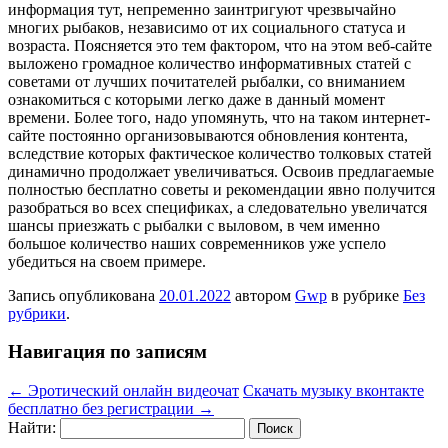
информация тут, непременно заинтригуют чрезвычайно
многих рыбаков, независимо от их социального статуса и
возраста. Поясняется это тем фактором, что на этом веб-сайте
выложено громадное количество информативных статей с
советами от лучших почитателей рыбалки, со вниманием
ознакомиться с которыми легко даже в данный момент
времени. Более того, надо упомянуть, что на таком интернет-
сайте постоянно организовываются обновления контента,
вследствие которых фактическое количество толковых статей
динамично продолжает увеличиваться. Освоив предлагаемые
полностью бесплатно советы и рекомендации явно получится
разобраться во всех спецификах, а следовательно увеличатся
шансы приезжать с рыбалки с выловом, в чем именно
большое количество наших современников уже успело
убедиться на своем примере.
Запись опубликована
20.01.2022
автором
Gwp
в рубрике
Без
рубрики
.
Навигация по записям
←
Эротический онлайн видеочат
Скачать музыку вконтакте
бесплатно без регистрации
→
Найти: