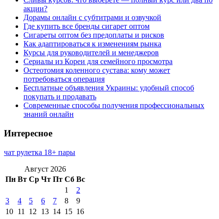
акции?
Дорамы онлайн с субтитрами и озвучкой
Где купить все бренды сигарет оптом
Сигареты оптом без предоплаты и рисков
Как адаптироваться к изменениям рынка
Курсы для руководителей и менеджеров
Сериалы из Кореи для семейного просмотра
Остеотомия коленного сустава: кому может
потребоваться операция
Бесплатные объявления Украины: удобный способ
покупать и продавать
Современные способы получения профессиональных
знаний онлайн
Интересное
чат рулетка 18+ пары
Август 2026
Пн
Вт
Ср
Чт
Пт
Сб
Вс
1
2
3
4
5
6
7
8
9
10
11
12
13
14
15
16